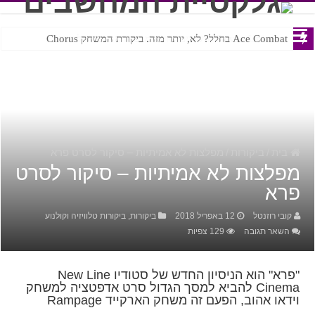
Ace Combat בחלל? לא, יותר מזה. ביקורת המשחק Chorus
Steven Universe והשירים שתורגמו בצורה נוראית לעברית
בית
/
ביקורות
/
מפלצות לא אמיתיות – סיקור לסרט פרא
פלצות לא אמיתיות – סיקור לסרט
רא
קובי רוזנטל
12 באפריל 2018
ביקורות
,
ביקורות טלוויזיה וקולנוע
השאר תגובה
129 צפיות
"פרא" הוא הניסיון החדש של סטודיו New Line
Cinema להביא למסך הגדול סרט אדפטציה למשחק
וידאו אהוב, הפעם זה משחק הארקייד Rampage