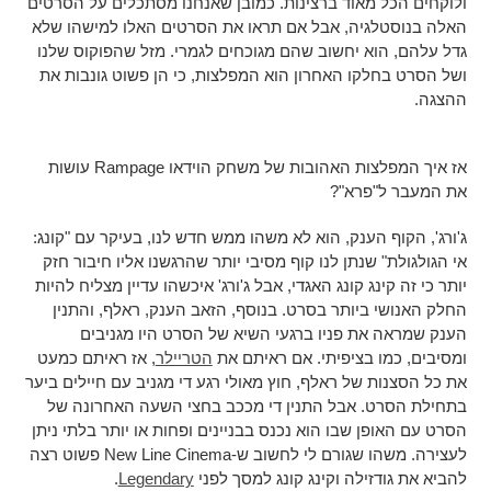
ולוקחים הכל מאוד ברצינות. כמובן שאנחנו מסתכלים על הסרטים
האלה בנוסטלגיה, אבל אם תראו את הסרטים האלו למישהו שלא
גדל עלהם, הוא יחשוב שהם מגוכחים לגמרי. מזל שהפוקוס שלנו
ושל הסרט בחלקו האחרון הוא המפלצות, כי הן פשוט גונבות את
ההצגה.
אז איך המפלצות האהובות של משחק הוידאו Rampage עושות
את המעבר ל"פרא"?
ג'ורג', הקוף הענק, הוא לא משהו ממש חדש לנו, בעיקר עם "קונג:
אי הגולגולת" שנתן לנו קוף מסיבי יותר שהרגשנו אליו חיבור חזק
יותר כי זה קינג קונג האגדי, אבל ג'ורג' איכשהו עדיין מצליח להיות
החלק האנושי ביותר בסרט. בנוסף, הזאב הענק, ראלף, והתנין
הענק שמראה את פניו ברגעי השיא של הסרט היו מגניבים
ומסיבים, כמו בציפיתי. אם ראיתם את
הטריילר
, אז ראיתם כמעט
את כל הסצנות של ראלף, חוץ מאולי רגע די מגניב עם חיילים ביער
בתחילת הסרט. אבל התנין די מככב בחצי השעה האחרונה של
הסרט עם האופן שבו הוא נכנס בבניינים ופחות או יותר בלתי ניתן
לעצירה. משהו שגורם לי לחשוב ש-New Line Cinema פשוט רצה
להביא את גודזילה וקינג קונג למסך לפני
Legendary
.