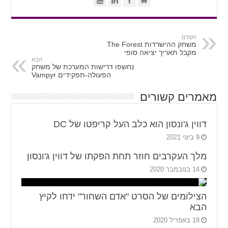
הקודם
משחק ההישרדות The Forest
מקבל תאריך יציאה סופי
הבא
נחשפו דרישות המערכת של משחק
הפעולה-תפקידים Vampyr
מאמרים קשורים
דווין ג'ונסון הוא כלב העל קריפטו של DC
9 ביוני 2021
מלך העקרבים חוזר תחת הפקתו של דווין ג'ונסון
14 בנובמבר 2020
הצילומים של הסרט "אדם השחור" ידחו לקיץ
הבא
18 באפריל 2020