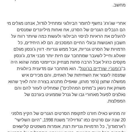
מחשב.
אחרי שג'ורג' נחשף לחומר הביולוגי ומתחיל לגדול, אנחנו מגלים מי
הם הנבלים הגנרים של הסרט, אח ואחות מיליונרים שמנסים
להעלים את הראיות לניסוי הביולוגי ולעשות כמה שיותר רווח על
חשבון האנושות ובעלי החיים המסכנים. הם לא היחידים, כל
הדמויות של הסרט גנריות, אבל ממש גנריות- דווין ג'ונסון מגלם
זואולוג וחייל לשעבר שמתחבר עם חיות יותר מבני אדם, ג'ונסון
מקסים כרגיל אבל הרבה פחות מצחיק וכריזמטי ממה שהוא היה
ב"
ג'ומנג'י: שורדים בג'ונגל
". הוא מתחבר עם מדענית ביולוגית
שמנסה לעצור את השחיתות של האחים, והם מכירים איש
ממשלה שחצן (ג'פר מורגן, שאפילו מתנהג בצורה זהה לאיך שהוא
משחק את ניגאן ב"מתים המהלכים") שמחליט לעזור להם והם
נאלצים לפעול מאחורי גבו של גנרל שממעיט בערכם של
המפלצות.
זה מרגיש כאילו חזרנו לתקופת הסרטים הגנרים של הקיץ מלפני
20 שנה עם סרטים כמו "גודזילה" משנת 1998, "היום השלישי"
ו"ארמגדון", כל הדמויות גנריות רצח, אומרות משפטים קלישאים