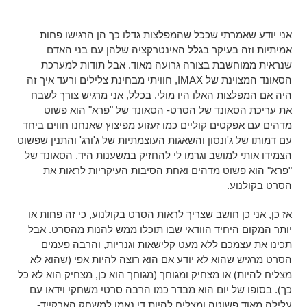
אני יודע שאמרתי שככל שהמפלצות גדלו כך הן הרגישו פחות
אמיתיות וזה בעיקר בגלל האינטרקציה שלהן עם בני האדם
שנראית ממוחשבת בצורה גרועה מאוד. אבל תודות למערכת
הסאונד המצוינת של IMAX, חוויתי מבחינת צלילים ורעד איך זה
היה אם המפלצות האלו היו מולי. בכלל, אני מרגיש צורך לשבח
את עריכת הסאונד של הסרט- הסאונד של "פרא" הוא פשוט
מדהים עם אפקטים קוליים כמו זעזוע מפיצוץ שאנחנו חווים ביחד
עם דמותו של ג'ונסון והשאגות העוצמתיות של ג'ורג' והתנין שפשוט
הצמידו אותי למושב וגרמו לי להחזיק במשענות היד. הסאונד של
"פרא" הוא פשוט מדהים ואחת הסיבות העיקריות לראות את
הסרט בקולנוע.
אז כן, אני כן חושב שצריך לראות הסרט בקולנוע, כי זה פחות או
יותר המקום היחיד הוודאי שבו תוכלו ממש להנות מהסרט. אבל
תכינו את עצמכם ללא מעט קלישאות וגנריות, והרבה פעמים
הסרט מרגיש שהוא לא יודע אם הוא רוצה להיות אפי (שהוא לא
מצליח להיות) או מצחיק ומגוחך (מגוחך הוא כן, מצחיק הוא לא כל
כך). בסופו של יום הוא מבדר כמו הרבה סרטי משחקי וידאו עם
עלילה מאוד פשוטה ומצליח להיות די נאמן למשחק הארקייד-