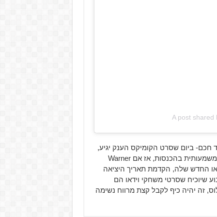
A post shared
 חכם- ביום שסרט הקומיקס הענק יגיע,
כל הסרטים האחרים בקולנוע הולכים להשכח ולספוג ירידה משמעותית בהכנסות, אז אם Warner
וידאו החדש שלה, הקדמת תאריך היציאה
וע שיוכיח שסרטי משחקי וידאו הם
ס, זה יהיה כיף לקבל קצת מרווח נשימה