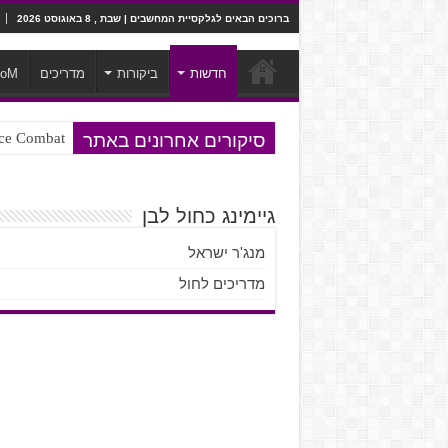
ברוכים הבאים לגלקסיית המחשבים | שבת , 8 באוגוסט 2026
חדשות
ביקורות
מדריכים
ooM
סיקורים אחרונים באתר
Ace Combat בחלל? לא, יותר מזה. ביקורת המשח
Steven Universe והשירים שתורגמו ב
גיימינג כחול לבן
מנג'ר ישראל
מדריכים לחול