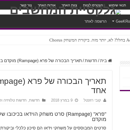
תנאי שימוש
הצטרפו לצוות
צוות האתר
אודות האתר
צור קשר
GeeKR
הרשמה לאתר
ק Chorus
צורה נוראית לעברית
בית
/
חדשות
/
תאריך הבכורה של פרא (Rampage) מוקדם בשבוע אחד
אחד
קובי רוזנטל
9 במרץ 2018
חדשות
,
חדשות טלוויזיה וק
"פרא" (Rampage) סרט משחק הוידאו בכיכוב
מוקדם
סרטים המבוססים על משחקי וידאו הם סיכון כלכלי וביקורת