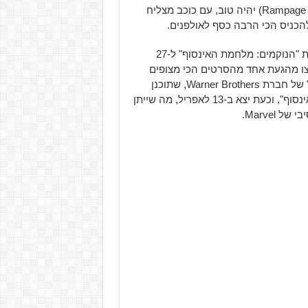
למסך הגדול, לכן חשוב שהסרט (המבוסס על משחק הוידאו Rampage) יהיה טוב, עם כוכב מצליח
 להכניס הכי הרבה כסף לאולפנים.
להקדים את "הנוקמים: מלחמת האינסוף" ל-27
צו מהגעת אחד מהסרטים הכי מצופים
בכל הזמנים מוקדם מהמתוכנן. כך נראה שקרה לסרט "פרא" של חברת Warner Brothers, שתוכנן
לצאת ב-20 לחודש אפריל, שבוע לפני "הנוקמים: מלחמת האינסוף", וכעת יצא ב-13 לאפריל, מה שייתן
Marvel.