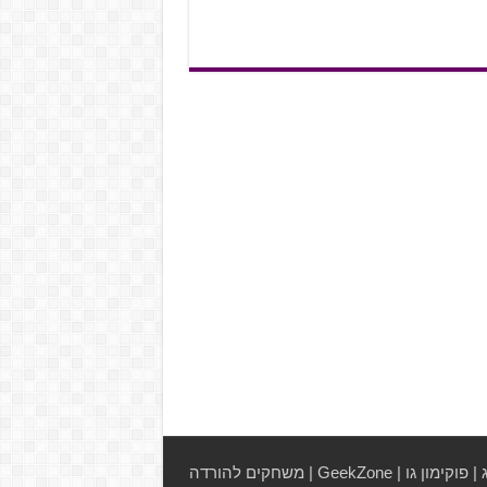
|
פוקימון גו
|
GeekZone
|
משחקים להורדה