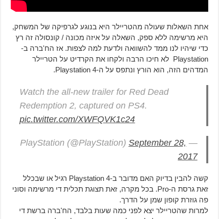
אחת השאלות שעולה מהטריילר היא בנוגע לגרפיקה של המשחק,
היא מרשימה ללא ספק, השאלה על איזה מכונה / קונסולה זה רץ
כדי שיהיו לנו ממד להשוואה ולדעת למה לצפות. אז הח'ברה ב-
Playstation לא חיכו הרבה ולקחו את הקרדיט על הטריילר
המדהים הזה, הוא הורץ ונתפס על ה-Playstation 4.
Watch the all-new trailer for Red Dead
Redemption 2, captured on PS4.
pic.twitter.com/XWFQVK1c24
September 28,
— PlayStation (@PlayStation)
2017
קשה להבין בדיוק האם מדובר ב-Playstation 4 רגיל או שבכלל
זאת גרסת ה-Pro. בכל מקרה, זאת תצוגת תכלית די מרשימה וסוני
פה גוזרת קופון שמן על הדרך.
למרות שהטריילר יצא לפני כמה שעות בלבד, הח'ברה ברשת די