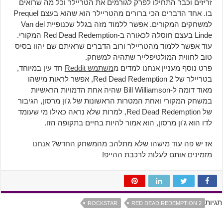
זריזים וכבר התחילו לפרק לגורמים את הטריילר וכל מה שרואים
בו. אחד הדברים הכי ברורים מהטריילר הוא שהוא בעצם Prequel
למשחקים המקורים. אפשר ללמוד מזה בגלל שכנופיית Van del
Linde בעצם חוסלה לכאורה ב-Red Dead Redemption המקורי.
עוד אפשר ללמוד מהטריילר ורוב הדברים שראיתם שם יהוו בסיס
טוב לחווית המולטיפלייר שתהיה למשחק.
פרט נוסף מעניין אנחנו למדים מ
משתמש Reddit
חד עין במיוחד,
בטריילר של Red Dead Redemption 2, אפשר לראות מישהו
מאוד דומה ל-Bill Williamson שהיה אחת הדמויות הראשיות
במשחק המקורי ואחת המטרות הראשונות של ג'ון מרסון, הגיבור
של Red Dead Redemption, למרות שלא נראה כאילו מי שעומד
לדו הוא ג'ון מרסון, הוא אמור להיות בחיים בתקופה הזו.
אז יש פה עוד מישהו שלא מתלהב מהמשחק החדש? אנחנו
מזמינים אותם לעלות לרכבת ההייפ!
תגיות
ROCKSTAR
RED DEAD REDEMPTION 2