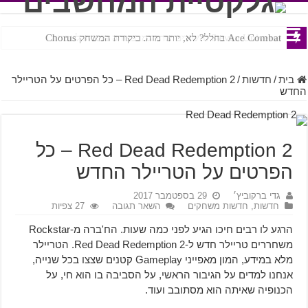
Ace Combat בחלל? לא, יותר מזה. ביקורת המשחק Chorus
Steven Universe והשירים שתורגמו בצורה נוראית לעברית
בית
/
חדשות
/
Red Dead Redemption 2 – כל הפרטים על הטריילר
החדש
Red Dead Redemption 2 – כל
הפרטים על הטריילר החדש
גדי ברקוביץ׳
29 בספטמבר 2017
חדשות
,
חדשות משחקים
השאר תגובה
27 צפיות
הרגע לו רבים חיכו הגיע לפני כמה שעות. הח'ברה מ-Rockstar
משחררים טריילר חדש ל-Red Dead Redemption 2. הטריילר
מלא במידע, המון מאפייני Gameplay קטנים שצצו בכל שנייה,
אנחנו למדים על הגיבור הראשי, על הסביבה בו הוא חי, על
הכנופיה שאיתה הוא מסתובב ועוד.