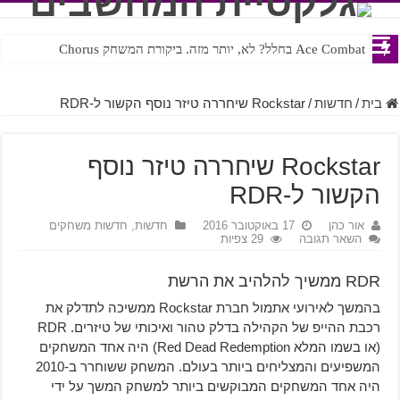
Ace Combat בחלל? לא, יותר מזה. ביקורת המשחק Chorus
Steven Universe והשירים שתורגמו בצורה נוראית לעברית
בית
/
חדשות
/
Rockstar שיחררה טיזר נוסף הקשור ל-RDR
Rockstar שיחררה טיזר נוסף
הקשור ל-RDR
אור כהן
17 באוקטובר 2016
חדשות
,
חדשות משחקים
השאר תגובה
29 צפיות
RDR ממשיך להלהיב את הרשת
בהמשך לאירועי אתמול חברת Rockstar ממשיכה לתדלק את
רכבת ההייפ של הקהילה בדלק טהור ואיכותי של טיזרים. RDR
(או בשמו המלא Red Dead Redemption) היה אחד המשחקים
המשפיעים והמצליחים ביותר בעולם. המשחק ששוחרר ב-2010
היה אחד המשחקים המבוקשים ביותר למשחק המשך על ידי