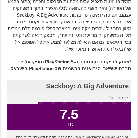
תמיד בו זמנית האפיל עליה מבחינת הפרסום והכרה (בתור הקמע
של הסדרה) והיה משני בהשוואה לכלי היצירה בתוך המשחקים
עצמם. תפיסה זו אינה עוד בזכות Sackboy: A Big Adventure,
ששחרר אותו מכבלי היצירה. המשחק שופע אופי וקסם בזכות
מגוון רחב של שלבים מקסימים. המעבר לפלטפורמה תלת ממדית
מלווה במשחקיות מדויקת ומגוונת יותר, ומספק הנאה לשחקנים
בכל הגילאים, גם אם הוא לא מצליח לממש את כל הפוטנציאל
שלו בגלל רמת הקושי הנמוכה שלו.
*עותק לביקורת וקונסולת ה-PlayStation 5 סופקו על ידי
חברת ישפאר, היבואנית הרשמית של PlayStation בישראל.
Sackboy: A Big Adventure
ציון סופי - 7.5
7.5
טוב
Sackboy: A Big Adventure הוא משחק מהנה ומקסים שמוגבל על ידי רמת