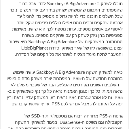
תוכלו לשחק ב-Sackboy: A Big Adventure לבד, אבל ברור
שהמפתחים התכוונו שהמשחק ישוחק ביחד עם עוד אנשים. ניכר
שכל השלבים תוכננו כדי להיות גדולים מספיק כדי להכיל עד
ארבעה שחקנים ורבים מהם אפילו כוללים פריטים שקל יותר
לאסוף עם אנשים נוספים. עדות נוספת לכך היא שישנן משימות
ספציפיות בהן ניתן לשחק רק עם שחקנים נוספים. בשורה
התחתונה המשחקיות של Sackboy: A Big Adventure היא שיפור
עצום בהשוואה לזו של שאר משחקי סדרת LittleBigPlanet
והמעבר לתלת מימד מצליח לשמר את כל הקסם של הסדרה.
כיאה למשחק השקה Sackboy: A Big Adventure עושה שימוש
בחומרה החדשה של ה-PS5. המפתחת יצרה משחק מדהים ביופיו
– השלבים השונים מפורטים להפליא, הבד של שקבוי מעולם לא
נראה אמיתי כל כך וסגנון האמנות נראה כל כך נקי כשמשחקים ב-
PS5. זה לא אומר שגרסת PS4 נראית רע, המשחק עדיין נראה ורץ
יפה על הקונסולה, אבל אם יש לכם PS5, עדיף שתשחקו בו שם.
גרסת ה-PS5 מרוויחה רבות גם מטכנולוגיית ה-SSD של
הקונסולה וגם משלט ה-DualSense. בניגוד למשחקי ההשקה
האחרים זמני הטעינה ניכרים מאחר שהמשחק משתמש בהם, אך