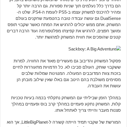
הם בדרך כלל נעלמים תוך שניות ספורות. גם הרבה יותר קל
ומהיר להיכנס למשחק עצמו ב-PS5 לעומת ה-PS4. שלט ה-
DualSense גם עושה עבודה טובה בהטמעת שחקנים בעולם
המשחק. אתם ממש יכולים להרגיש את המתח כאשר שקבוי תופס
ומושך חפצים, להרגיש את קפיצתו מפלטפורמה ועוד הרבה דברים
קטנים שהופכים את חווית המשחק למרגשת יותר.
פסקול המשחק והדיבוב גם מעשירים מאוד את החוויה. למרות
ששקבוי שותק, העולם סביבו לא. כל הדמויות מתעוררות לחיים
בזכות צוות המדובבים המעולה. המנגינות שמלוות שלבים
מסוימים משולבת בהם היטב וגם באלו שאין שילוב מובחן הן
עושות את העבודה.
במהלך הזמן שביליתי עם המשחק נתקלתי בכמה בעיות טכניות
קלות, המשחק נתקע פעמיים במהלך קרב בוס ופעמיים במהלך
סצנות מעבר והייתי צריך לאתחל אותו.
המורשת של שקבוי תמיד הייתה קשורה ל-LittleBigPlanet, אך הוא