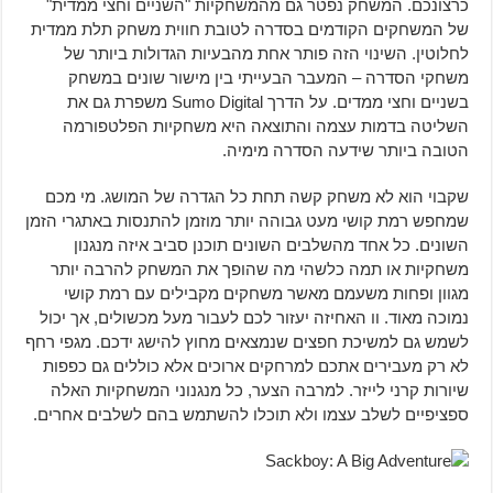
כרצונכם. המשחק נפטר גם מהמשחקיות "השניים וחצי ממדית"
של המשחקים הקודמים בסדרה לטובת חווית משחק תלת ממדית
לחלוטין. השינוי הזה פותר אחת מהבעיות הגדולות ביותר של
משחקי הסדרה – המעבר הבעייתי בין מישור שונים במשחק
בשניים וחצי ממדים. על הדרך Sumo Digital משפרת גם את
השליטה בדמות עצמה והתוצאה היא משחקיות הפלטפורמה
הטובה ביותר שידעה הסדרה מימיה.
שקבוי הוא לא משחק קשה תחת כל הגדרה של המושג. מי מכם
שמחפש רמת קושי מעט גבוהה יותר מוזמן להתנסות באתגרי הזמן
השונים. כל אחד מהשלבים השונים תוכנן סביב איזה מנגנון
משחקיות או תמה כלשהי מה שהופך את המשחק להרבה יותר
מגוון ופחות משעמם מאשר משחקים מקבילים עם רמת קושי
נמוכה מאוד. וו האחיזה יעזור לכם לעבור מעל מכשולים, אך יכול
לשמש גם למשיכת חפצים שנמצאים מחוץ להישג ידכם. מגפי רחף
לא רק מעבירים אתכם למרחקים ארוכים אלא כוללים גם כפפות
שיורות קרני לייזר. למרבה הצער, כל מנגנוני המשחקיות האלה
ספציפיים לשלב עצמו ולא תוכלו להשתמש בהם לשלבים אחרים.