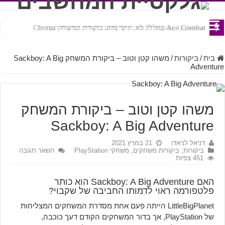
Ace Combat בחלל? לא, יותר מזה. ביקורת המשחק Chorus
Steven Universe והשירים שתורגמו בצורה נוראית לעברית
בית
/
ביקורות
/
משהו קטן וטוב – ביקורת המשחק Sackboy: A Big
Adventure
משהו קטן וטוב – ביקורת המשחק
Sackboy: A Big Adventure
דניאל לניאדו
21 במרץ 2021
ביקורות
,
ביקורות משחקים
,
משחקי PlayStation
השאר תגובה
451 צפיות
האם Sackboy: A Big Adventure הוא כותר
פלטפורמה ראוי לדמותו החביבה של שקבוי?
LittleBigPlanet הייתה פעם אחת מסדרת המשחקים המצליחות
של PlayStation, אך בדור המשחקים הקודם דעך כוכבה,