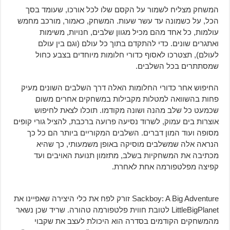
המשחק מצליח לשמור על הקסם שלו לכל אורכו, שעומד בסך
הכל, על כשמונה עד עשר שעות. המשחק, כאמור, מורכב מחמש
עולמות, כל אחד מהם מכיל מגוון שלבים, חנויות, משימות
ואתגרים שונים. כדי להתקדם בתוך כל עולם (וגם בין עולם
לעולם), תצטרכו לאסוף כדורי חלומות מיוחדים בצבע כחול
שמסתתרים בכל השלבים.
החיפוש אחר כדורי החלומות האלה דרך השלבים השונים מעיק
פחות בהשוואה למטלות מקבילות במשחקים אחרים משום
שכמעט כל שלב מהנה ושונה מקודמו. תוכלו לצאת לחיפוש
אוצרות בים עמוק, לשרוד נסיעה פרועה ברכבת, להציל גורי קופים
מסופה ועוד המון דברים. השלבים המקוריים ביותר הם כל כך
הנראה אלה שמשלבים מוסיקה באופן משמעותי, כך שהיא
מכתיבה את המשחקיות בשלב, מתזמון תנועת האויבים ועד
קפיצה מפלטפורמה אחת לאחרת.
Sackboy: A Big Adventure זורק לפח את כלי היצירה שאפיינו את
LittleBigPlanet לטובת חווית פלטפורמה טהורה. שריד שכן נשאר
מהמשחקים הקודמים בסדרה הוא היכולת לעצב את שקבוי