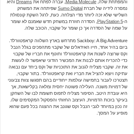
והמפתחת שלה,
Media Molecule
, עברה לפתח את
Dreams
והיא
נמסרה לידיה של חברת
Sumo Digital
שפיתחה את המשחק
השלישי שלא זכה ליותר מדי הצלחה. כעת, לרגל השקת קונסולת
ה-
PlayStation 5
, הסדרה חוזרת במשחק חדש שאמנם לא שומר
על שמה של הסדרה אך כן שומר על שקבוי, הכוכב שלה.
Sackboy: A Big Adventure מתרחש בארץ השלווה קראפטוורלד.
ביום בהיר אחד, חייו האידאלים של שקבוי מתהפכים בגלל הנבל
וקס שרוצה לשנות את קראפטוורלד וחוטף את חבריו של שקבוי
כדי להכריח אותם לבנות את המכשיר הזדוני שיאפשר לו לעשות
את זה. שקבוי מצליח לגנוב את התוכניות של וקס ביחד עם נבואה
עתיקה ויוצא להציל את חבריו ואת קראפטוורלד. בתור שקבוי,
תצטרכו לעבור בחמישה עולמות ייחודיים בהם תפגשו צוות צבעוני
של דמויות משנה. העלילה פשוטה יחסית ומלאה בקלישאות, אך
היא עובדת היטב. הסיפור מצליח לתפוס תשומת לבו של השחקן
בעיקר בזכות הדמויות, העיצוב החזותי והפסקול המקסימים שלו.
זה נכון במיוחד לגבי הנבל וקס שגונב את ההצגה בכל פעם שהוא
מופיע על המסך.