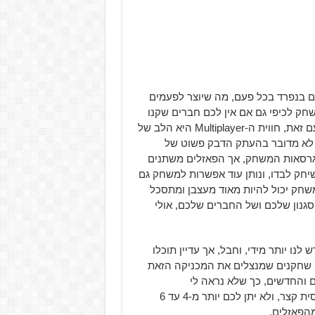
ם בנפרד בכל פעם, מה שיוצר לפעמים
ק לכיפי גם אם אין לכם חברים שקנו
אותו בעצמם, או שנמצאים תחת אותה קורת גג כמוכם. יחד עם זאת, חווית ה-Multiplayer היא הלב של
 לא מדובר בהעתק הדבק פשוט של
 גרסאות המשחק, אך הפאזלים משתנים
חק לבדו, ונותן עוד אפשרות למשחק גם
חק יכול להיות מאוד מעצבן ומתסכל
סגנון שלכם ושל החברים שלכם, אולי
ו יותר מידי, וחבל, אך עדיין תוכלו
 שחקנים שמנצלים את המכניקה הזאת
 והחדשים, כך שלא נראה לי
שתשתעממו כל כך מהר. למרות זאת, אורך המשחק הוא יחסית קצר, ולא יתן לכם יותר מ-4 עד 6
הפאזלים.