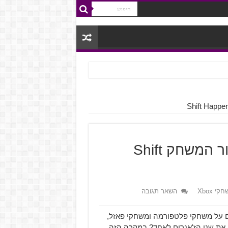
לא בוכים על חלב שנשפך – סיקור המשחק Shift
קי Xbox
השאר תגובה
ם על משחקי פלטפורמה ומשחקי פאזל,
 את שני הז'אנרים לאחד? במקרה הזה,