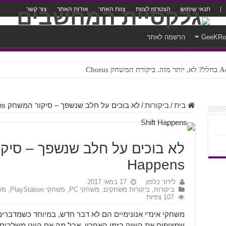
תנאי שימוש
הצטרפו לצוות
צוות האתר
אודות האתר
צור קשר
GeeKR
הרשמה לאתר
ק Chorus
צורה נוראית לעברית
בית
/
ביקורות
/
לא בוכים על חלב שנשפך – סיקור המשחק Shift Happens
Happens
לידור כלפון
17 במאי 2017
ביקורות
,
ביקורות משחקים
,
משחקי PC
,
משחקי PlayStation
,
משח
107 צפיות
משחקי אינדי אנונימיים הם לא דבר חדש, במיוחד כשמדברי
שמציפים את השוק בזמן האחרון, אבל מה אם היינו משלבים