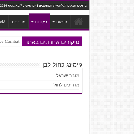
ברוכים הבאים לגלקסיית המחשבים | יום שישי , 7 באוגוסט 2026
חדשות
ביקורות
מדריכים
ooM
סיקורים אחרונים באתר
Ace Combat בחלל? לא, יותר מזה. ביקורת המשח
Steven Universe והשירים שתורגמו ב
גיימינג כחול לבן
מנג'ר ישראל
מדריכים לחול