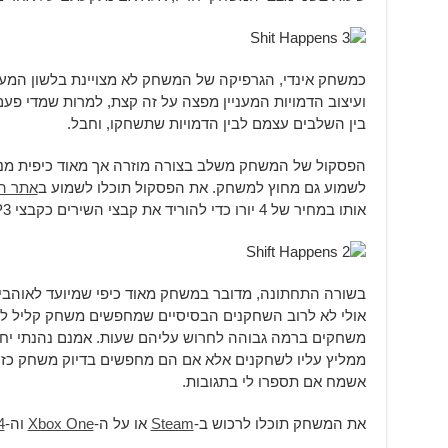
כמשחק אינדי, הגרפיקה של המשחק לא מצויינת בלשון המע
ועיצוב הדמויות המעניין מפצה על זה קצת, למרות שמדי פ
בין השלבים עצמם לבין הדמויות שתשחקו, וחבל.
הפסקול של המשחק משלב בצורה מוזרה אך מאוד כיפית מנגינו
לשמוע גם מחוץ למשחק. את הפסקול תוכלו לשמוע ב
אתר ה
אותו במחיר של 4 יורו כדי להוריד את קבצי השירים כקבצי MP3 ו-FLAC.
בשורה התחתונה, מדובר במשחק מאוד כיפי שמיועד לאוהבי ה
אולי לא לרוב השחקנים הבסיסיים שמחפשים משחק קליל ל
משחקים ברמה גבוהה לחרוש עליהם שעות. אמנם נהנתי יחס
ממליץ עליו לשחקנים אלא אם הם מחפשים בדיוק משחק כזה, 
אשמח אם תספרו לי בתגובות.
את המשחק תוכלו לרכוש ב-
Steam
או על ה-
Xbox One
וה-
4