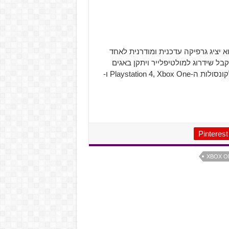
כאמור, הוא חידוש למשחק המקורי משנת 2003. הוא יציג גרפיקה עדכנית ומודרנית לאחד
ל שידרוג למולטיפלייר ויתקן באגים
שהיו במשחק המקורי. המשחק צפוי לצאת למחשב האישי ולקונסולות ה-Playstation 4, Xbox One ו-
Pinterest
XBOX O