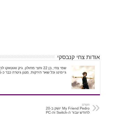
אודות צחי קנבסקי
שמי צחי, בן 22 וחצי מחולון. גיק וא
גיימינג וכל שאר הירקות. מנגן גיטרה כבר כ-5 שנים ומשמש ככתב גיימינג וקולנוע
הקודם
My Friend Pedro יושק ב-20
לחודש עבור ה-Switch וה-PC