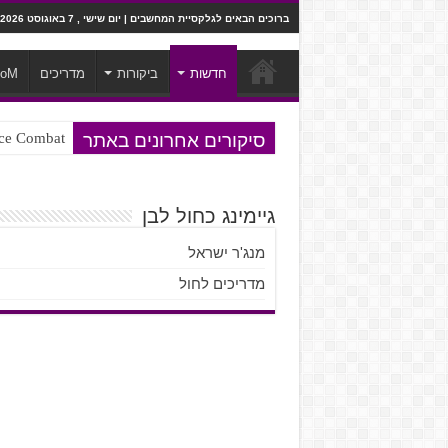
ברוכים הבאים לגלקסיית המחשבים | יום שישי , 7 באוגוסט 2026
חדשות
ביקורות
מדריכים
ooM
סיקורים אחרונים באתר
Ace Combat בחלל? לא, יותר מזה. ביקורת המשח
Steven Universe והשירים שתורגמו ב
גיימינג כחול לבן
מנג'ר ישראל
מדריכים לחול