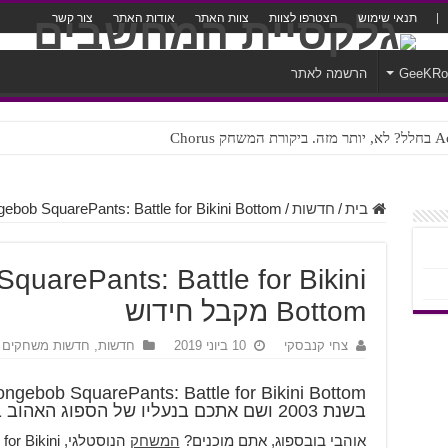
תנאי שימוש
הצטרפו לצוות
צוות האתר
אודות האתר
צור קשר
GeeKR
הרשמה לאתר
ק Chorus
צורה נוראית לעברית
בית
/
חדשות
/
Spongebob SquarePants: Battle for Bikini Bottom מקבל
uarePants: Battle for Bikini
Bottom מקבל חידוש
צחי קנבסקי
10 ביוני 2019
חדשות
,
חדשות משחקים
בשנת 2003 ושם אתכם בנעליו של הספוג האהוב בעולם, מקבל
אוהבי בובספוג, אתם מוכנים?
המשחק
הנוסטלגי, ni