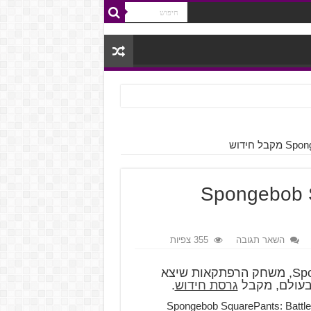
 חידוש
Spongebob Sq
השאר תגובה
355 צפיות
Spongebob SquarePants: Battle for Bikini Bottom, משחק הרפתקאות שיצא
גרסת חידוש
.
Spongebob SquarePants: Battle for Biki