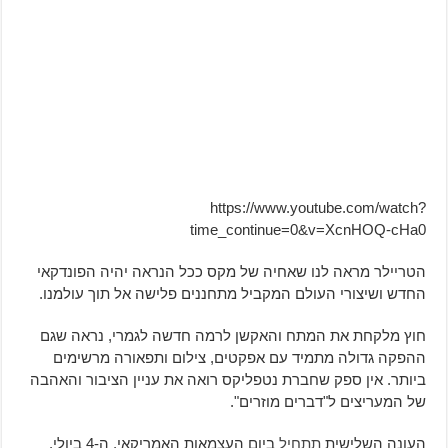
https://www.youtube.com/watch?
time_continue=0&v=XcnHOQ-cHa0
הטריילר מראה לנו שאחיה של מקס ככל הנראה יהיה הפונדקאי
החדש ושיצורי העולם המקביל מתחננים פלישה אל תוך עולמנו.
חוץ מלקחת את המתח והאקשן לרמה חדשה לגמרי, נראה שגם
ההפקה גדולה מתמיד עם אפקטים, צילום ותפאורה מרשימים
ביותר. אין ספק שחברת נטפליקס רואה את עניין הציבור והאהבה
של המעריצים ל"דברים מוזרים".
העונה השלישית
תתחיל
ביום העצמאות האמריקאי, ה-4 ביולי.