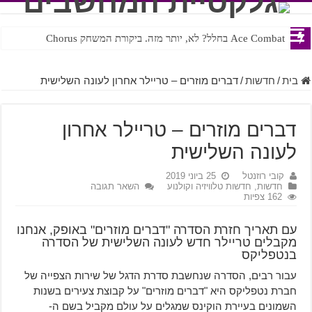
Ace Combat בחלל? לא, יותר מזה. ביקורת המשחק Chorus
Steven Universe והשירים שתורגמו בצורה נוראית לעברית
בית
/
חדשות
/
דברים מוזרים – טריילר אחרון לעונה השלישית
דברים מוזרים – טריילר אחרון
לעונה השלישית
קובי רוזנטל
25 ביוני 2019
חדשות
,
חדשות טלוויזיה וקולנוע
השאר תגובה
162 צפיות
עם תאריך חזרת הסדרה "דברים מוזרים" באופק, אנחנו
מקבלים טריילר חדש לעונה השלישית של הסדרה
בנטפליקס
עבור רבים, הסדרה שנחשבת סדרת הדגל של שירות הצפייה של
חברת נטפליקס היא "דברים מוזרים" על קבוצת צעירים בשנות
השמונים בעיירת הוקינס שמגלים על עולם מקביל בשם ה-