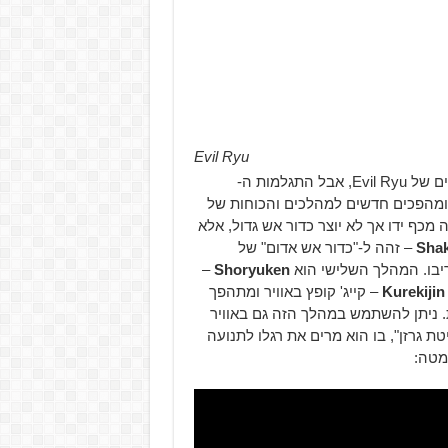
Evil Ryu
מהלכי הלחימה של Kage קצת זהים במידה מסוימת למהלכים של Evil Ryu, אבל התגלמות ה-
 טוויסטים ומהפכים חדשים למהלכים והכוחות של
ה מכף ידו אך לא יוצר כדור אש גדול, אלא
Sha
– זהה ל-"כדור אש אדום" של
–
Shoryuken
Kurekijin
– קייג' קופץ באוויר ומתהפך
 ניתן להשתמש במהלך הזה גם באוויר
למהלכו של Evil Ryu "בעיטת גרזן", בו הוא מרים את רגלו לתנועה