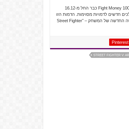
הדמות החדשה Kage זמינה במחיר מומלץ לצרכן או ב-100,000 Fight Money כבר החל מ-16.12
לכים חדשים לדמויות מסוימות. הדמות הזו
היא רק ההתחלה מבין הרבה דברים חדשים ומלהיבים בגרסה החדשה של המשחק – "Street Fighter
Pinterest
STREET FIGHTER V: A