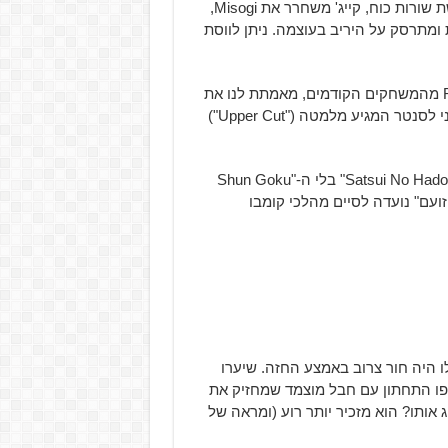
– במהלך הזה, הבנוי משלושת שורות כוח, קייג' משחרר את Misogi,
ומתרסק על היריב בעוצמה. ניתן לווסת
– נוכחות המהלך הסופר האגדי של Ryu מהמשחקים הקודמים, מאמתת לנו את
העובדה ש-Kage הוא אכן חלק מ-Ryu. עם אגרוף קצר וקטלני לסנטר המגיע מלמטה ("Upper Cut")
) – קייג' לא יהיה ה-"Satsui No Hado" בלי ה-"Shun Goku
– גרסת קייג' ל-"השד הזועם" נועדה לסיים מהלכי קומבו
י של Kage מזכיר במקצת את Evil Ryu רק שלו היה חור צרוב באמצע החזה. שיערו
, הלבוש שלו (GI) נמצא בפלג גופו התחתון עם חבל מוצמד שמחזיק את
 אותו? הוא מזכיר יותר רוע (ומראה של