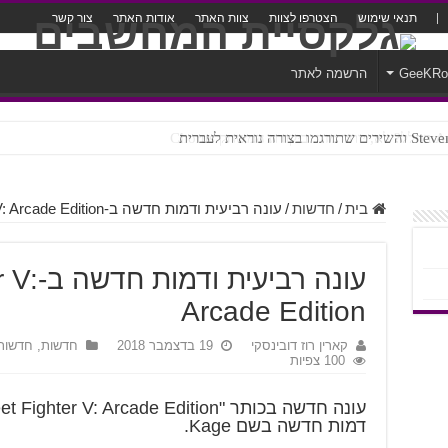
תנאי שימוש
הצטרפו לצוות
צוות האתר
אודות האתר
צור קשר
GeeKR
הרשמה לאתר
צורה נוראית לעברית
ROTW – A Guid
בית
/
חדשות
/
עונה רביעית ודמות חדשה ב-Street Fighter V: Arcade Edition
עונה רבי
Arcade Edition
קארין רוז דובינסקי
19 בדצמבר 2018
חדשות
,
חדשות
100 צפיות
עונה חדשה בכותר "Street Fighter V: Arcade Edition" של חברת
דמות חדשה בשם Kage.