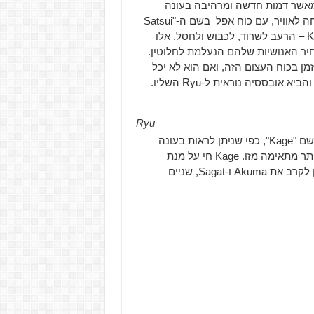
ן דרך יותר טובה מאשר דמות חדשה ומרהיבה בעונה
. דמות חדשה בשם Kage מגיחה לאוויר, עם כוח אפל בשם ה-"Satsui
No Hado", שמשתלט על הנשמה האנושית. במקרה של Kage – הרעב לשרוד, לכבוש ולחסל. אלו
חיר האנושיות שלהם הנעלמת לחלוטין.
ות הללו; כשבעבר Ryu נאבק כל הזמן בכוח העצום הזה, ואם הוא לא יכל
Ryu
ולמרות זאת, ה-"Satsui No Hado" הפך לישות בפני עצמה בשם "Kage", כפי שניתן לראות בעונה
הקרבה ובאה. פירוש השם קייג' הוא "צל" ביפנית ואין מילה יותר מתאימה מזו. Kage חי על מנת
להוכיח ש-Ryu לא שווה כלום בלעדיו, בטח לא בזירה, ומזמין לקרב את Akuma ו-Sagat, שניים