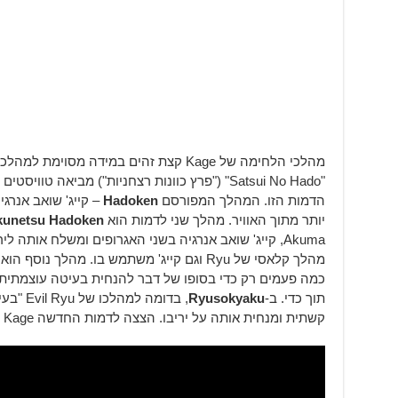
"Satsui No Hado" ("פרץ כוונות רצחניות") מביאה
הדמות הזו. המהלך המפורסם
Hadoken
– קייג' שואב אנרגי
יותר מתוך האוויר. מהלך שני לדמות הוא
kunetsu Hadoken
Akuma, קייג' שואב אנרגיה בשני האגרופים ומשלח אותה ליריבו. המהלך השלישי הוא
מהלך קלאסי של Ryu וגם קייג' משתמש בו. מהלך נוסף הוא
כמה פעמים רק כדי בסופו של דבר להנחית בעיטה עוצמתית.
תוך כדי. ב-
Ryusokyaku
, בדומה 
קשתית ומנחית אותה על יריבו. הצצה לדמות החדשה Kage מטה: