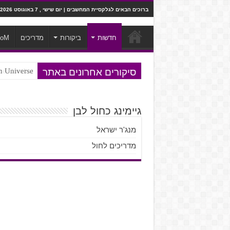
ברוכים הבאים לגלקסיית המחשבים | יום שישי , 7 באוגוסט 2026
חדשות
ביקורות
מדריכים
ooM
סיקורים אחרונים באתר
Steven Universe והשירים שתורגמו ב
e to JRPG
גיימינג כחול לבן
מנג'ר ישראל
מדריכים לחול