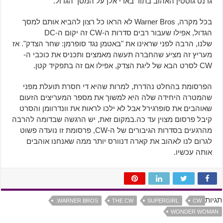
גרנט גוסטין האהוב בתור בארי אלן על המסך הגדול.
בכל מקרה, Warner Bros לא הראו כל רצון להביא אותם למסך
הגדול, אפילו שעבור רבים סדרות ה-CW זה יקום ה-DC
שלנו, הרבה לפני שראינו את "באטמן נגד סופרמן: שחר הצדק". אז
מעריץ זה מציע שהחברה תעשה מאמצים ותכניס את כוכבי ה-
CW לסרט הבא של ליגת הצדק, אפילו אם זה בתפקיד קטן.
הפרסומת בהחלט נהדרת, למרות שהיא די חסרת תועלת מפני
שהמטרה היחידה שלה היא למשוך את מספר המעריצים הזעום
שאוהבים את סופרגירל אבל לא ילכו לראות את וונדרוומן והסרט
קיבל פרסום מצוין עד כה.במקום זאת, יש הרגשה שבדומה להרבה
מהרגעים בסדרות הגיבורים של ה-CW, פרסומת זו נועדה פשוט
לגרום לנו לאהוב את קארה דנוורס יותר ממה שאנחנו אוהבים
אותה עכשיו.
תגיות
WARNER BROS.
THE CW
SUPERGIRL
CW
WONDER WOMAN