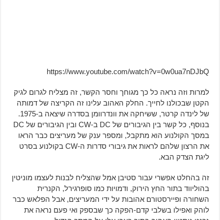
https://www.youtube.com/watch?v=0w0ua7nDJbQ
למרות וזה נראה כל כך מגוחך וחסר הקשר, זה מצליח לגרום לגיק
הקטן שבכולנו לחייך. החלק האהוב עלינו זה הקריצה של דמותה
של לינדה קרטר, ששיחקה את וונדרוומן בסדרה שיצאה ב-1975.
בנוסף, כל קשר בין הגיבורים של DC ב-CW ובין הגיבורים של DC
במסך הקולנוע הוא מתקבל, ומספר ענק של מעריצים כבר הראו
את הרצון שלהם לראות את גיבורי סדרות ה-CW בקולנוע בסרט
ליגת הצדק הבא.
זה בהחלט אפשרי עבור סטיבן אמל שהצליח לבנות לעצמו מוניטין
בהוליווד בתור החץ הירוק, ודמויות כמו סופרגירל, הקנרית
השחורה ופיירסטורם אהובות על ידי המעריצים, אבל הפלאש כבר
לוהק ואפילו בשלבי קדם-הפקה כך שבספק ואי פעם נראה את