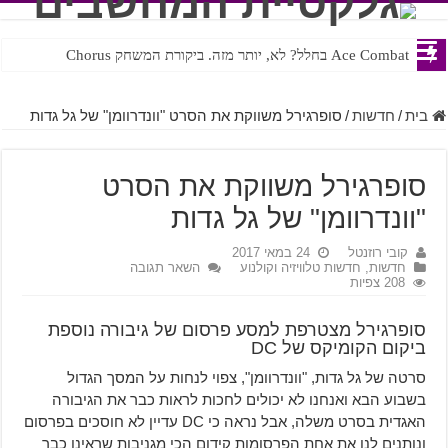
Ace Combat בחלל? לא, יותר מזה. ביקורת המשחק Chorus
בית
/
חדשות
/
סופרגירל משווקת את הסרט "וונדרוומן" של גל גדות
סופרגירל משווקת את הסרט
"וונדרוומן" של גל גדות
קובי רוזנטל
24 במאי 2017
חדשות
,
חדשות טלוויזיה וקולנוע
השאר תגובה
208 צפיות
סופרגירל מצטרפת למסע פרסום של גיבורה נוספת
ביקום הקומיקס של DC
סרטה של גל גדות, "וונדרוומן", צפוי לנחות על המסך הגדול
בשבוע הבא ואנחנו לא יכולים לחכות לראות כבר את הגיבורה
האגדית בסרט משלה, אבל נראה כי DC עדיין לא חוסכים בפרסום
ונותנים לנו את אחת הפרסומות קידום הכי מגניבות שראינו כבר