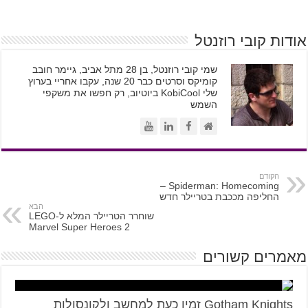
אודות קובי רוזנטל
שמי קובי רוזנטל, בן 28 מתל אביב, גיימר חובב
קומיקס וסרטים כבר 20 שנה, עקבו אחריי בערוץ
שלי KobiCool ביוטיוב, רק חפשו את משקפי
השמש
הקודם
Spiderman: Homecoming –
החליפה מככבת בטריילר חדש
הבא
שוחרר הטריילר המלא ל-LEGO
Marvel Super Heroes 2
מאמרים קשורים
Gotham Knights זמין כעת למחשב ולקונסולות