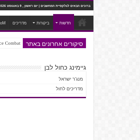
ברוכים הבאים לגלקסיית המחשבים | יום ראשון , 9 באוגוסט 2026
חדשות
ביקורות
מדריכים
ooM
סיקורים אחרונים באתר
Ace Combat בחלל? לא, יותר מזה. ביקורת המשח
Steven Universe והשירים שתורגמו ב
גיימינג כחול לבן
מנג'ר ישראל
מדריכים לחול