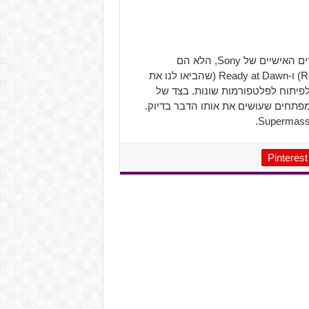
המהלך הזה של Supermassive Games ידוע כבר- הפרטנרים האישיים של Sony, הלא הם
Insomniac (האחראים על Ratchet and Clanck ו-Resistance) ו-Ready at Dawn (שהביאו לנו את
רו לפיתוח לפלטפורמות שונות. בצד של
פתחים שעושים את אותו הדבר בדיוק.
Pinterest