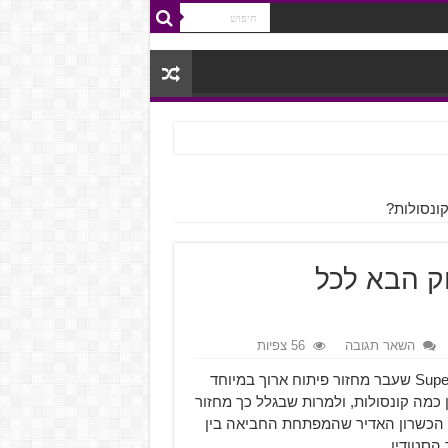
Supe- המשחק הבא לכל
השאר תגובה
56 צפיות
בשנה שעברה, Until Dawn, המשחק של Supermassive Games שעבר מחזור פיתוח ארוך במיוחד
מה קונסולות, ולמרות שבגלל כך מחזור
ת הכשרון האדיר שהמפתחת החביאה בין
הסטודיו.