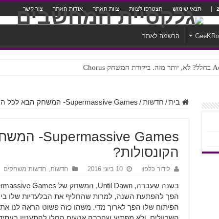
תנאי שימוש
הצטרפו לצוות
צוות האתר
אודות האתר
צור קשר
GeeKR
הרשמה לאתר
ק Chorus
צורה נוראית לעברית
בית
/
חדשות
/
Supermassive Games- המשחק הבא לכל הקונסולות?
rmassive Games
הקונסולות?
לידור כלפון
10 ביוני 2016
חדשות
,
חדשות משחקים
הפך להפתעת השנה, למרות שהחליף את הבלעדיות שלו בין כ
הפיתוח שלו הפך לארוך מדי. משהו כזה פשוט הראה לנו א
השרוולים, ולא מפתיע שהרבה אנשים החלו להתעניין בעתיד 