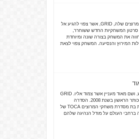
Codemasters שחררה סרטון משחקיות חדש עבור משחק המרוצים שלה, GRID, אשר צפוי להגיע אל
שב האישי יחד עם סרטון המשחקיות החדש ששוחרר,
בכל מירוץ במשחק GRID, השחקן יחווה את המשחק בצורה שונה ומיוחדת
לות המירוץ והנסיעה. המשחק צפוי לצאת
סדרת המרוצים המוערכת GRID חוזרת לחיים עם כותר חדש, ושם מאוד מעניין אשר צמוד אליו. GRID
היינה סדרת משחקי מרוצים ריאלסיטית אשר התחילה עם הכותר הראשון בשנת 2008. הסדרה
מורכבת משלושה משחקים שיצאו עד היום והם מהווים סדרת בת מסדרת משחקי המרוצים TOCA של
ים של GRID התקבלו באהבה ברחבי העולם על מודל הנהיגה שלהם