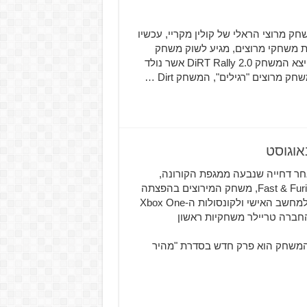
ביאה לעולם את משחק מרוצי הראלי של קולין מקריי, עכשיו
ת משחקי מרוצים, מגיע לשוק משחק
חדש בסדרה הוותיקה שלה – DIRT 5 רק בפברואר האחרון יצא המשחק DiRT Rally 2.0 אשר נולד
רוצים "רגילים", המשחק Dirt …
חר דחייה שנבעה ממגפת הקורונה,
חברת Bandai Namco סוף סוף הכריזה כי Fast & Furious Crossroads, משחק המירוצים בהפצתה
המבוסס על סדרת הסרטים המצליחה "מהיר ועצבני", יושק למחשב האישי ולקונסולות ה-Xbox One
שחררה החברה טריילר משחקיות ראשון
time_continue=133&v=8uPitwqc0ag&feature=emb_ti המשחק הוא פרק חדש בסדרת "מהיר