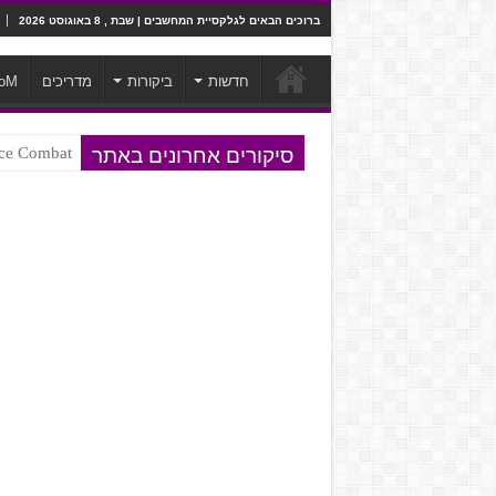
ברוכים הבאים לגלקסיית המחשבים | שבת , 8 באוגוסט 2026
חדשות
ביקורות
מדריכים
oM
סיקורים אחרונים באתר
Ace Combat בחלל? לא, יותר מזה. ביקורת המשח
Steven Universe והשירים שתורגמו ב