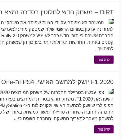
DiRT – משחק חדש לחלוטין בסדרה נמצא בפיתוח ויחשף בקרוב
קטנים בעתיד. החדשות הגדולות יותר בעדכון הן שמשחק חד
להיחשף …
קרא עוד
F1 2020 יושק למחשב האישי, PS4 וה-Xbox One בעשרה ביולי
ההכרזה החברה שחררה טריילר ראשון למשחק באורך של כחצ
למשחק מעבר לתאריך ההשקה. החברה חשפה כי …
קרא עוד