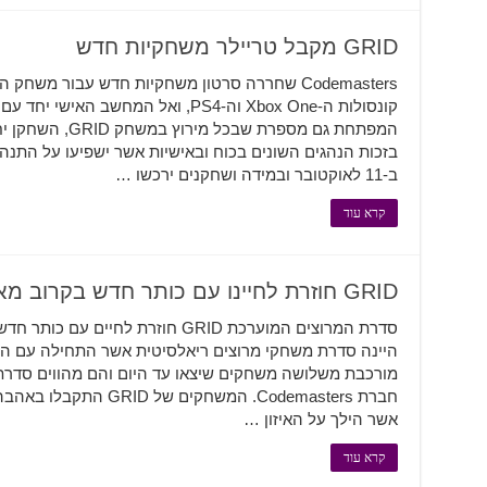
GRID מקבל טריילר משחקיות חדש
קונסולות ה-Xbox One וה-PS4, ואל המח
המפתחת גם מספרת ש
בזכות הנהגים השונים בכוח ובאישיות אשר ישפיעו על התנה
ב-11 לאוקטובר ובמידה ושחקנים ירכשו …
קרא עוד
GRID חוזרת לחיינו עם כותר חדש בקרוב מאוד
חברת Codemasters. המשחק
אשר הילך על האיזון …
קרא עוד