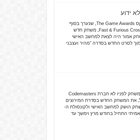
הדחייה נובעת מהדחייה של הסרט "מהיר ועצבני 9" טקס The Game Awards, שנערך בסוף
השנה שעברה, הסתיים עם ההכרזה בלתי צפויה על Fast & Furious Crossroads, משחק חדש
שחק אמור היה לצאת למחשב האישי
PlayStation  במאי הקרוב בסמוך לסרט החדש בסדרה "מהיר ועצבני
F1 2019 יכניס אתכם לסבב מירוצי המכוניות כפי שאף משחק לפניו לא חברת Codemasters
שם בחודש אפריל, את המשחק החדש בסדרת המירוצים
סבב הפורמולה 1 הפופלרי. המשחק הושק למחשב האישי ולקונסולת ה-
Playstat וה-Xbox One ב-29 ליוני. סבב הפורמולה 1 האמיתי התחיל בחודש מרץ וימשך עד