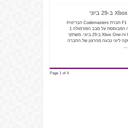
צפו עכשיו בטריילר ההכרזה של משחק המירוצים F1 2019 חברת Codemasters הבריטית
חשפה את F1 2019, משחק חדש בסדרת המירוצים בפיתוחה המבוססת על סבב הפורמולה 1
הפופולרי שיושק למחשב האישי ולקונסולות ה-PlayStation 4 וה-Xbox One ב-29 ביוני. משחקי
ה ליוני נבעה מהרצון של החברה
 …
Page 1 of 4