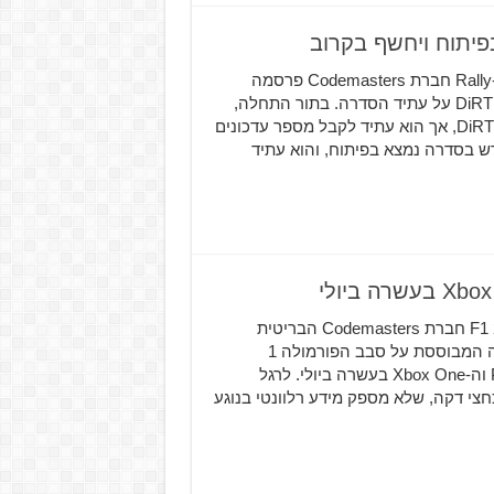
המשחק לא מפותח על ידי הצוות שפיתח את משחקי ה-Rally חברת Codemasters פרסמה
לאחרונה עדכון בפורום הרשמי שלה שמספק מידע למעריצי DiRT על עתיד הסדרה. בתור התחלה,
החברה אישרה כי תוכן חדש כבר לא יגיע למשחק DiRT Rally 2.0, אך הוא עתיד לקבל מספר עדכונים
ש בסדרה נמצא בפיתוח, והוא עתיד
צפו עכשיו בטריילר ההכרזה של משחק המירוצים F1 2020 חברת Codemasters הבריטית
חשפה את F1 2020, משחק חדש בסדרת המירוצים בפיתוחה המבוססת על סבב הפורמולה 1
הפופולרי שיושק למחשב האישי ולקונסולות ה-PlayStation 4 וה-Xbox One בעשרה ביולי. לרגל
י דקה, שלא מספק מידע רלוונטי בנוגע