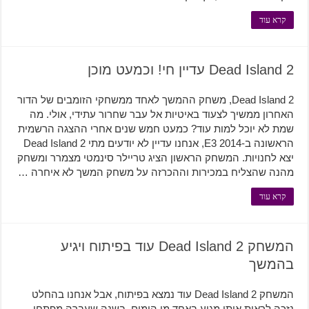
קרא עוד
Dead Island 2 עדיין חי! וכמעט מוכן
Dead Island 2, משחק ההמשך לאחד ממשחקי הזומבים של הדור
האחרון ממשיך לצעוד באיטיות אל עבר שחרור עתידי, אולי. מה
שמת לא יוכל למות עוד? כמעט חמש שנים אחרי ההצגה הרשמית
הראשונה ב-E3 2014, אנחנו עדיין לא יודעים מתי Dead Island 2
יצא לחנויות. המשחק הראשון הציג טריילר סינמטי מצמרר ומשחק
מהנה שהצליח במכירות וההכרזה על משחק המשך לא איחרה …
קרא עוד
המשחק Dead Island 2 עוד בפיתוח ויגיע
בהמשך
המשחק Dead Island 2 עוד נמצא בפיתוח, אבל אנחנו בהחלט
נזכה לראות אותו מגיע באחד מן הימים. בשנה שעברה מפתחי