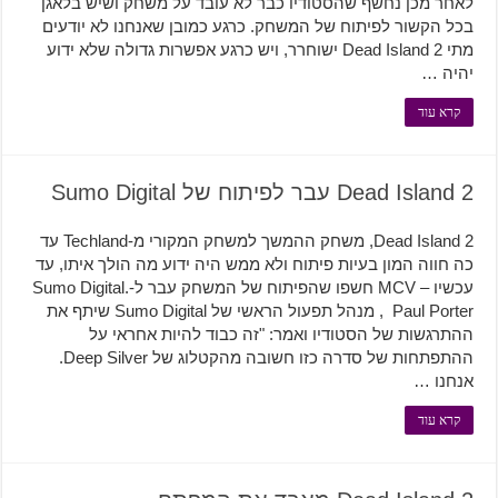
לאחר מכן נחשף שהסטודיו כבר לא עובד על משחק ושיש בלאגן
בכל הקשור לפיתוח של המשחק. כרגע כמובן שאנחנו לא יודעים
מתי Dead Island 2 ישוחרר, ויש כרגע אפשרות גדולה שלא ידוע
יהיה …
קרא עוד
Dead Island 2 עבר לפיתוח של Sumo Digital
Dead Island 2, משחק ההמשך למשחק המקורי מ-Techland עד
כה חווה המון בעיות פיתוח ולא ממש היה ידוע מה הולך איתו, עד
עכשיו – MCV חשפו שהפיתוח של המשחק עבר ל-Sumo Digital.
Paul Porter, מנהל תפעול הראשי של Sumo Digital שיתף את
ההתרגשות של הסטודיו ואמר: "זה כבוד להיות אחראי על
ההתפתחות של סדרה כזו חשובה מהקטלוג של Deep Silver.
אנחנו …
קרא עוד