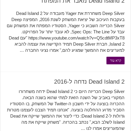
Dead Island 2 מאבד את המפתח
Deep Silver משחררת את Yager מעבודה על Dead Island 2
בעקבות העיכוב של יציאת המשחק לשנת 2016, המפיצה Deep
Silver הכריזה השבוע כי Yager, הסטודיו המפתח את המשחק וגם
עבד על Spec Ops: The Line, לא עובד יותר על הפרויקט.
https://www.youtube.com/watch?v=Q5cdtMP3xT8 "עם Dead
Island 2, חברת Deep Silver תמיד הקדישה את עצמה להביא
למעריצים את ההמשך שמגיע להם," אמרו נציגי החברה …
קרא עוד
Dead Island 2 נדחה ל-2016
Deep Silver הכריזה היום כי Dead Island 2 ידחה משחרורו
המקורי באביב של השנה הזאת למתי שהוא בשנה הבאה.
ההכרזה בוצעה על ידי חשבון ה-Twitter של המשחק, בו הסטודיו
הסביר מדוע ההחלטה בוצעה. "אנחנו תמיד הצבנו לעצמנו מטרות
גדולות ל-Dead Island 2: כדי ליצור את ההמשך שייקח את Dead
Island לשלב הבא," נכתב בהכרזה. "משחק שייקח את מה
שהמעריצים אמרו לנו …