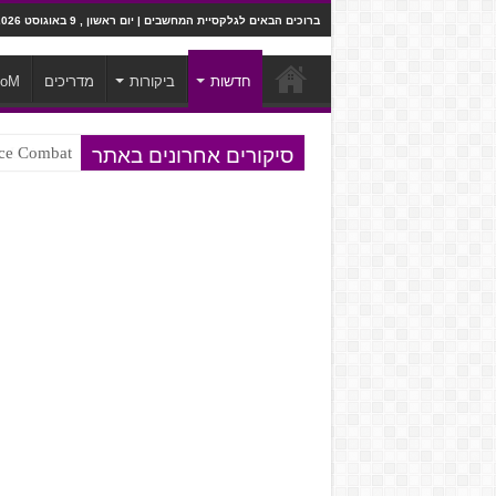
ברוכים הבאים לגלקסיית המחשבים | יום ראשון , 9 באוגוסט 2026
חדשות
ביקורות
מדריכים
ooM
סיקורים אחרונים באתר
Ace Combat בחלל? לא, יותר מזה. ביקורת המשח
Steven Universe והשירים שתורגמו ב