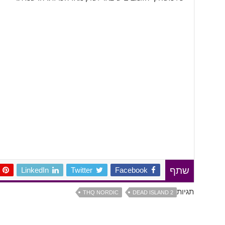
LinkedIn
Twitter
Facebook
שתף
תגיות
THQ NORDIC
DEAD ISLAND 2