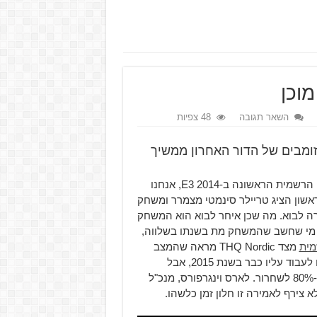
השאר תגובה
48 צפיות
קי הזומבים של הדור האחרון ממשיך
מה שמת לא יוכל למות עוד? כמעט חמש שנים אחרי ההצגה הרשמית הראשונה ב-E3 2014, אנחנו
יצא לחנויות. המשחק הראשון הציג טריילר סינמטי מצמרר ומשחק
 לבוא. מה שכן איחר לבוא הוא המשחק
 מי שחשב שהמשחק מת בשנתו בשלווה,
מית
מצד THQ Nordic מראה שהמצב
שונה. כנראה. Deep Silver, מפתחי המשחק לשעבר הפסיקו לעבוד עליו כבר בשנת 2015, אבל
המפיצה הנוכחית הכריזה כי המשחק לא מבוטל והוא מוכן ב-80% לשחרור. לארס וינגרפורס, מנכ"ל