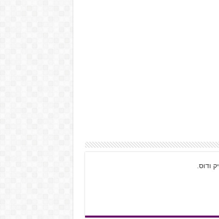
ק ודוס.