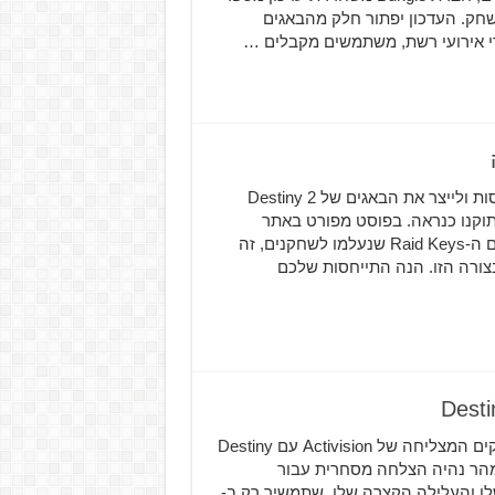
משחק. העדכון יפתור חלק מהבאגים
הח'ברה ב-Bungie נצפו עובדים קשה מאוד לאחרונה כדי לנסות ולייצר את הבאגים של Destiny 2
וקנו כנראה. בפוסט מפורט באתר
הרשמי של Bungie, המפתחים מסבירים שהם מצאו בעיה עם ה-Raid Keys שנעלמו לשחקנים, זה
צורה הזו. הנה התייחסות שלכם
אנחנו קפצנו חזרה אל תוך העולם המרתק של סדרת המשחקים המצליחה של Activision עם Destiny
ונה ב-2014, המשחק מאוד מהר נהיה הצלחה מסחרית עבור
וכן שלו והעלילה הקצרה שלו, שתמשיך רק ב-