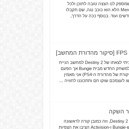
מספק לנו הצצה טובה לתוכן ולכל
ההפתעות שהוא מכיל. ההרחבה תיקח את השחקנים ל-Mercury הלא הוא כוכב נגה, שם תקבלו
ות ל-Crucible, ציוד ונשקים חדשים ועוד. בנוסף ככה על הדרך,
אחרי שבזבזתי מעל 1500 שעות אצל אחיו הגדול, ישבתי וחיכיתי לצאתו של Destiny 2 למחשב הנייח
ולאחר שחרשתי עליו מעט (שקר) חזרתי עם ביקורת מקיפה למשחק החדש מבית Bungie אך הפעם
ב-60 FPS לפני שנתחיל את הביקורת על Destiny 2 (אל הביקורת של מהדורת ה-PS4) אני מאמין
ו לעצמכם שוקו חם ותתכוננו לחוויה …
בשבוע הבא שחקני המחשב יכולו להצטרף לחגיגה שנקראת Destiny 2, וזה כמובן קורה לראשונה
בסדרה זו טריילר ההשקה של Destiny 2 נראה אדיר, נראה ש-Bungie ו-Activision הציבו את הצפיות