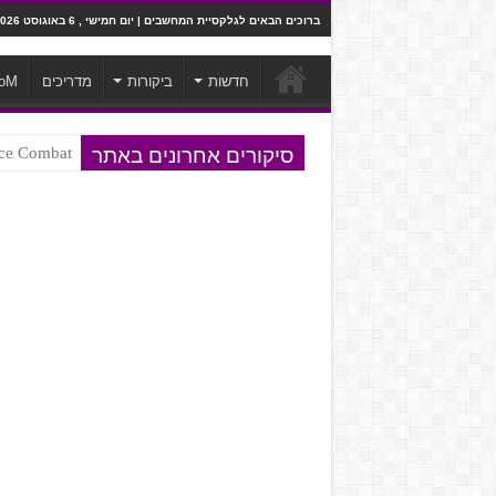
ברוכים הבאים לגלקסיית המחשבים | יום חמישי , 6 באוגוסט 2026
חדשות
ביקורות
מדריכים
oM
סיקורים אחרונים באתר
Ace Combat בחלל? לא, יותר מזה. ביקורת המשח
Steven Universe והשירים שתורגמו ב