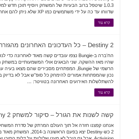
1.0.3 שיטפל ברוב הבעיות של המשחק ויוסיף תוכן חדש ל
שדווחו עד כה על ידי משתמשים כמו XP שלא ניתן להם אחרי אירועי רשת, משתמשים מקבלים …
קרא עוד
Destiny 2 – כל העדכונים האחרונים מהגזרה
שהיו מאז ההשקה. שני הבאגים אולי המשמעותיים במשחק ת
נכון שהמפתחות אמורים להימחק כל סופ"ש אבל לא בדיוק ב
להשתלשלות האירועים האחרונה בטוויטר: …
קרא עוד
קשה לשנות את הגורל – סיקור למשחק Destiny 2
2 כש-Destiny יצא בפעם הראש
Activision, אבל גם קיבל לא מעט שליליות על דלות הת