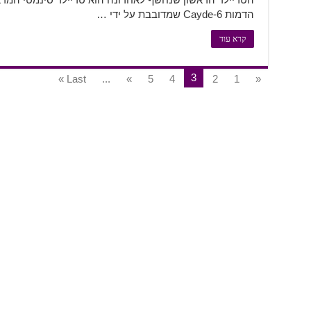
הדמות Cayde-6 שמדובבת על ידי …
קרא עוד
3
Last »
...
»
5
4
2
1
«