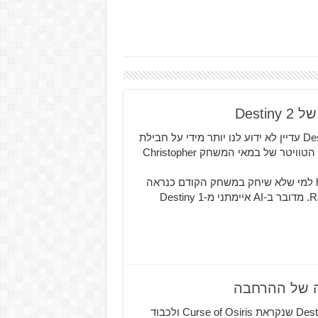
Dest
נחשף מידע חדש אודות חבילת ההרחבה השנייה של Destiny 2 עדיין לא ידוע לנו יותר מידי על חבילת
ההרחבה החדשה למשחק Destiny 2, אבל לפי ציוץ בחשבון הטוויטר של במאי המשחק Christopher
https://twitter.com/cgbarrett/status/982034874906247168 למי שלא שיחק במשחק הקודם כנראה
שהמשפט לא נשמע מוכר, אבל זה למעשה איזכור ל-Rasputin. מדובר ב-AI איימתני מ-Destiny 1
הח'ברה ב-Bungie שיחררו את ההרחבה הראשונה של Destiny 2 שנקראת Curse of Osiris ולכבוד