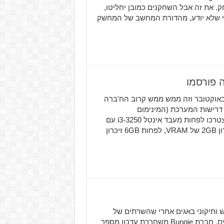
 את זה אבל השחקנים כמובן יחליטו,
מי שלא יודע, מהדורת המחשב של המחשק
חק Destiny 2 מתקרב למחשב, הוא אמור להגיע ב-24 באוקטובר וזה ממש ממש קרוב הח'ברה
רת משחקי Destiny, הכריזה על דרישות המערכת (המינימום
והמומלצות). אם אתם ב-Low End של מכונות הגיימינג אז תצטרכו לפחות מעבד אינטל i3-3250 עם
3.5Ghz, כרטיס מסך של Nvidia GeForce GTX 660 עם זכרון 2GB של VRAM, לפחות 6GB זיכרון
יא איתו תוכן חדש ותיקוני באגים אחרי שהשרתים של
Destiny 2 הושבתו מספר פעמים בשביל תחזוקה ותיקון באגים, חברת Bungie משחררת עדכון מספר