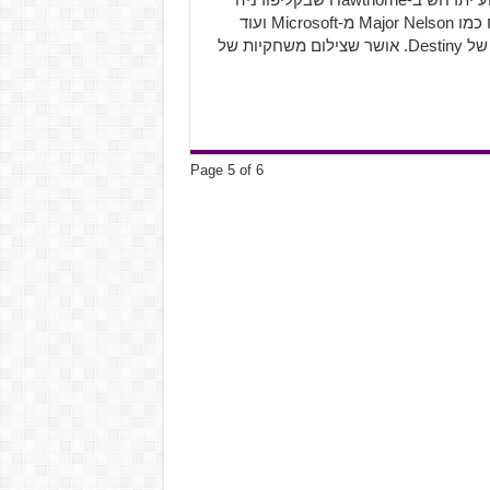
בתוך האנגר מטוסים ענקי. הוא יכלול בין היתר דמויות מפתח כמו Major Nelson מ-Microsoft ועוד
המון יוצרי תוכן אינטרנטיים שבהחלט משפיעים על הקהילה של Destiny. אושר שצילום משחקיות של
Page 5 of 6