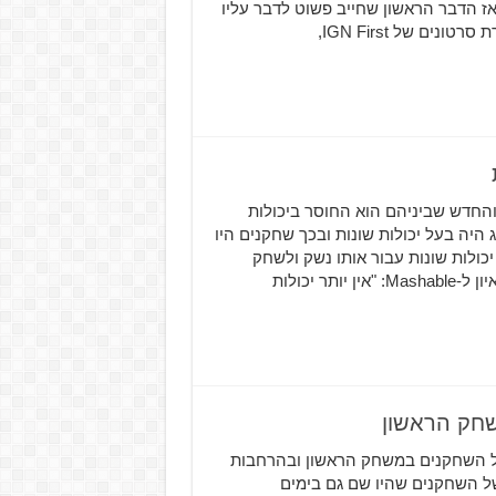
 הדבר הראשון שחייב פשוט לדבר עליו
הוא המרחב החברתי החדש שנקרא The Farm. כחלק מסדרת סרטונים של IGN First,
ים הוותיקים והחדש שביניהם הוא החוסר ביכולות
ל נשק שהושג היה בעל יכולות שונות ובכך שחקנים היו
כולות שונות עבור אותו נשק ולשחק
באחד שמתאים להם. במאי המשחק Luke Smith הבהיר בראיון ל-Mashable: "אין יותר יכולות
מות של השחקנים במשחק הראשון ובהרחבות
של השחקנים שהיו שם גם בימים