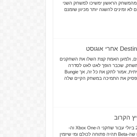
ספת לכך היא שה-Emblems המיוחדים מהמשחק הראשון ימשיכו למשחק השני
שהשיג אותם. יש בערך 7 Emblems כאלה אך 4 מהם לא זמינים להשגה יותר מכיוון שזמנם
ב-Destiny כמו שהם היו צריכים, ולמען האמת קצת השלו את השחקנים
שחק, שכבר הופך לאט לאט לסדרה
שלמה. Destiny 2, המשחק שיהפוך את Destiny לסדרה אמיתית, אמור לתקן את כל זה, אך Bungie
תפסיק את התמיכה במשחק הקיים שלה
Bungie כבר אישרה לנו שה-Beta של Destiny 2 תתחיל ב-21 ביולי עבור שחקני ה-Xbox One וה-
PlayStation 4 ועבור שחקני המחשב באוגוסט. אנו גם יודעים שה-Beta תהיה פתוחה לכולם ומי שיזמין