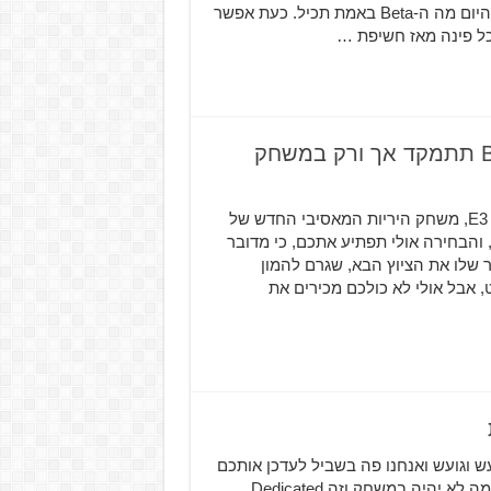
מראש יזכה לגישה מוקדמת בלבד. למרות זאת, לא ידענו עד היום מה ה-Beta באמת תכיל. כעת אפשר
Destiny 2 – הנבל הראשי מקבל קול, Bungie תתמקד אך ורק במשחק
כפי שראיתם בחשיפה האחרונה של המשחק בתערוכת E3, משחק היריות המאסיבי החדש של
שחקן קול רשמי, והבחירה אולי תפתיע אתכם, כי מדובר
Ka כתב בחשבון הטוויטר שלו את הציוץ הבא, שגרם להמון
אבל אולי לא כולכם מכירים את
Destiny, עולם הגיימינג רועש וגועש ואנחנו פה בשביל לעדכן אותכם
בכל הפרטים החדשים שצצים ברחבי הרשת. נתחיל דווקא במה לא יהיה במשחק וזה Dedicated