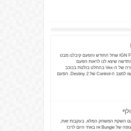
Destiny 2 מקבל צילום משחקיות חדש באדיבות ספיישל IGN First שחל החודש והפעם קיבלנו מבט
 החדשות שיגיעו ל-Crucible. המפה החדשה שיצא לנו לראות הפעם
נקראת Endless Vale והיא ממוקמת ב-Nessus. הארכיטקטורה של ה-Vex בהחלט בולטת בכוכב
הלכת הזה אבל מה שיותר מעניין בסרטון הוא השינויים שנעשו למצב ה-Control של Destiny 2. הפעם
 ובו זמנית גם השקת המשחק המלא. בעקבות זאת,
קיבלנו בשבוע האחרון הצפת מידע רצינית לגבי המשחק המצופה של Bungie אז באתי היום לרכז