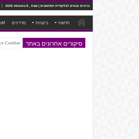
ברוכים הבאים לגלקסיית המחשבים | שבת , 8 באוגוסט 2026
חדשות
ביקורות
מדריכים
oM
סיקורים אחרונים באתר
Ace Combat בחלל? לא, יותר מזה. ביקורת המשח
Steven Universe והשירים שתורגמו ב