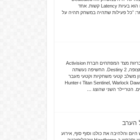
Servers, זאת אכזבה בעיקר לאור העובדה שבמשחק הקודם הוא בעיות Latency קשות. אחד
ר: "כל פעילות שתהיה במשחק תהיה על
Destiny 2 נחשף במלוא הדרו עם הרבה טריילרים והרבה הכרזות מצד המפתחים חברת Activision
וחברת Bungie הציגו לראשונה משחקיות ממשחק היריות המצופה, Destiny 2. החשיפה נעשתה
ון משלב קטעי משחקיות וקטעי מעבר
עלילתיים. מופיעים שלושת תתי-המקצועות החדשים: Titan Sentinel, Warlock Dawnblade ו-Hunter
האירוע שיתרחש היום והלהיבה את כולנו וסוף סוף, אירוע
החשיפה של המשחקיות של Destiny 2 יתרחש הערב. האירוע יתרחש ב-Hawthorne שבקליפורניה