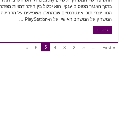
המשחק על המשחב האישי ועל ה-PlayStation …
קרא עוד
5
»
6
4
3
2
«
...
« First