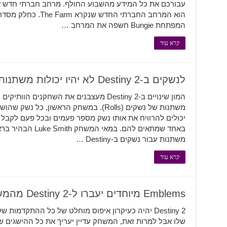
עבורכם את כל המידע מהשבוע החולף. מרחב חברתי חדש אז
המפתחת Bungie חשפה את המרחב …
קרא עוד
לנשקים ב-Destiny 2 לא יהיו יכולות משתנות
המון שינויים ב-Destiny 2 מעצבנים את השחקנ
משתנות של נשקים (Rolls). במשחק הראשון, כ
יכולים להרוויח את אותו נשק מספר פעמים ובכל פעם לקבל י
משתנות עבור נשקים ב-Destiny …
קרא עוד
Emblems מיוחדים יעברו ל-Destiny 2 מהמשחק הראשון
Destiny 2 יהיה כעיקרון איפוס מוחלט של כל ההתקד
שלו אבל למרות זאת, המשחק עדיין יעריך את כל ההישגים 