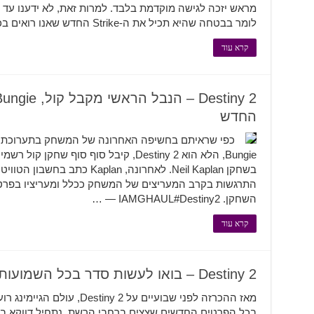
לומר בבטחה שהיא תכיל את ה-Strike החדש שאנו רואים בכל פינה מאז חשיפת …
קרא עוד
החדש
Bungie, הלא הוא Destiny 2, קיבל סוף סוף 
בשחקן Neil Kaplan. לאחרונה, plan
התרגשות בקרב המעריצים של המשחק ככלל ומעריציו בפרט, 
השחקן. IAMGHAUL#Destiny2 — …
קרא עוד
Destiny 2 – בואו לעשות סדר בכל השמועות
מאז ההכרזה לפני שבועיים על  2