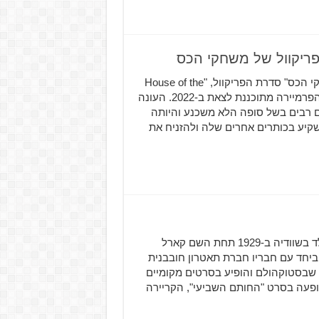
לאחר ההצלחה המסחררת של הסדרה האהובה "משחקי הכס" סדרת הפריקוול, "House of the
Dragon", אושרה על ידי הנשיא Casey Bloys של HBO, כשהפרמיירה מתוכננת לצאת ב-2022. העונה
 רבים בשל סופה הלא משכנע והיותה
הסיבה לכך בעיניי רבים בגלל הכוונה של HBO להשקיע בכותרים אחרים שלה ולהזניח את
השחקן הותיק מקס פון סידוב מת בגיל 90 מקס פון סידוב נולד בשוודיה ב-1929 תחת השם קארל
ביחד עם חבריו חברת תאטרון חובבנית
מי השוודי שבסטוקהולם והופיע בסרטים מקומיים
והופעה בסרט "החותם השביעי", הקריירה