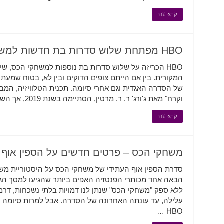
קרא עוד
HBO מפתחת שלוש סדרות בת חדשות למשחקי הכס
HBO הכריזה על שלוש סדרות בת נוספות למשחקי הכס, שיצ
המקורית. בין אם הייתם צופים הדוקים ובין לא, בטוח שמ
של הסדרה האגדית וגם אחרי סיומה. תכנית הטלוויזיה, המ
וקרח" מאת ג'ורג' ר. ר. מרטין, הסתיימה בשנת 2019, אך השאירה טעם של עוד …
קרא עוד
משחקי הכס – פרטים חדשים על הספין אוף
סדרת הספין אוף העתידי של משחקי הכס על היסטוריית משפ
הבאה אחד מכותרי הפנטזיה האפים ביותר שהגיעו למסך הג
ללא ספק "משחקי הכס" שנתן לנו דמויות בלתי נשכחות, דרמ
עלילה, עד עונתה האחרונה של הסדרה. אבל למרות סיומה 
HBO …