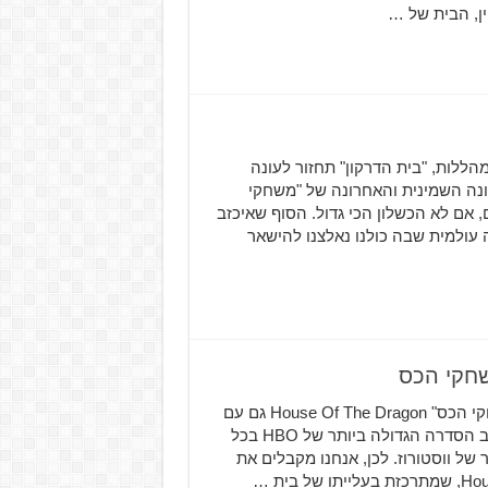
ין, הבית של …
מהללות, "בית הדרקון" תחזור לעונה
נה השמינית והאחרונה של "משחקי
ם, אם לא הכשלון הכי גדול. הסוף שאיכזב
עולמית שבה כולנו נאלצנו להישאר
הגיע סוף סוף טריילר רשמי לסדרת הפריקוול של "משחקי הכס" House Of The Dragon גם עם
הסוף המאכזב שקיבלנו, אין ספק ש"משחקי הכס" לעד תחשב הסדרה הגדולה ביותר של HBO בכל
של ווסטורוז. לכן, אנחנו מקבלים את