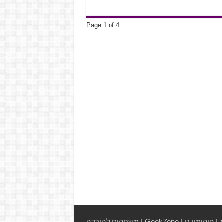
Page 1 of 4
|
פוקימון גו
|
GeekZone
|
משחקים להורדה