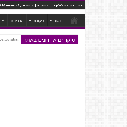
ברוכים הבאים לגלקסיית המחשבים | יום חמישי , 6 באוגוסט 2026
חדשות
ביקורות
מדריכים
oM
סיקורים אחרונים באתר
Ace Combat בחלל? לא, יותר מזה. ביקורת המשח
Steven Universe והשירים שתורגמו ב