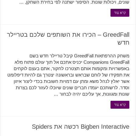
שונים, ויכולות שונות. הסיפור ישתנה לפי בחירת השחקן, …
קרא עוד
GreedFall – הכירו את השותפים שלכם בטריילר
חדש
משחק ההרפתאות GreedFall קיבל טריילר חדש בשם
Companions GreedFall יכניס אתכם אל תוך עולם פתוח מלא
באפשרויות ומקומות אותם תצטרכו לחקור, אתם בעצם לוקחים
את תפקידו של לוחם שבראש ובראשונה יצטרך גם להיות דיפלומט
אשר יאלץ לנהל משא ומתן עם דמויות חשובות בכדי ליצור איזון
וסדר. לרשותכם יעמדו חברים שונים שיוכלו לעזור לכם בצרות
שונות ומגוונות, אך עליכם יהיה לבחור …
קרא עוד
Bigben Interactive רכשה את Spiders