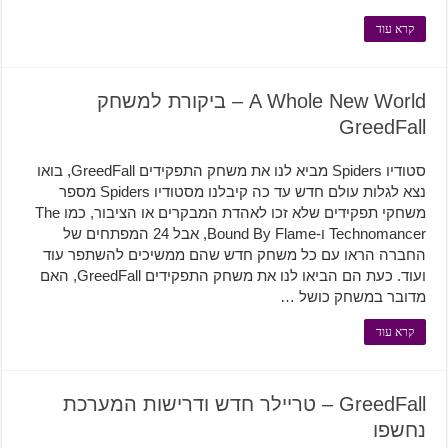
קרא עוד
A Whole New World – ביקורת למשחק
GreedFall
סטודיו Spiders מביא לנו את משחק התפקידים GreedFall, בואו
נצא לגלות עולם חדש עד כה קיבלנו מסטודיו Spiders מספר
משחקי תפקידים שלא זכו לאהדת המבקרים או הציבור, כמו The
Technomancer ו-Bound By Flame, אבל 24 המפתחים של
החברה הראו עם כל משחק חדש שהם ממשיכים להשתפר עוד
ועוד. כעת הם הביאו לנו את משחק התפקידים GreedFall, האם
מדובר במשחק כושל …
קרא עוד
GreedFall – טריילר חדש ודרישות המערכת
נחשפו