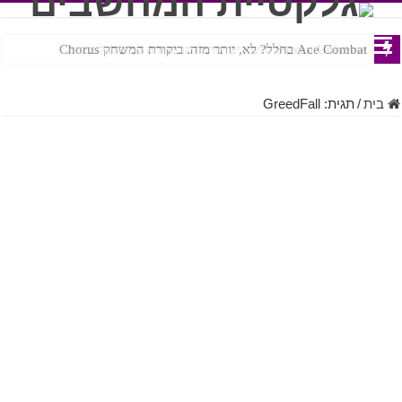
Ace Combat בחלל? לא, יותר מזה. ביקורת המשחק Chorus
Steven Universe והשירים שתורגמו בצורה נוראית לעברית
בית
/
תגית:
GreedFall