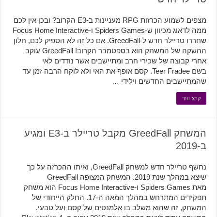
מצפים לשמוע הכרזות RPG מעניינות ב-E3 הקרוב? ובכן אין לכם
ממה לדאוג מכיוון ש-Spiders Games ו-Focus Home Interactive
שחררו טריילר חדש ל-GreedFall. אם כל זה לא הספיק לכם, חלון
ההשקה של המשחק הוא בספטמבר הקרוב! GreedFall עוקב
אחרי קבוצה של שכירי חרב ומתיישבים אשר נודדים לאי
בשם Teer Fradee. קסם אופף את האי ולא לוקח הרבה זמן עד
שהמתיישבים החדשים וילידי …
קרא עוד
המשחק GreedFall מקבל טריילר ב-E3 ומגיע
ב-2019
נחשף טריילר חדש למשחק GreedFall, ואיתו ההכרזה על כך
שיצא במהלך שנת 2019. המשחק המצופה GreedFall
מאת Spiders Games ו-Focus Home Interactive הוא משחק
תפקידים המתרחש במהלך המאה ה-17. החלק הייחודי של
המשחק, זה שהוא משלב בו אלמנטים של קסם ועל טבעי.