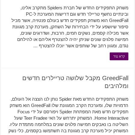
משחק התפקידים החדש של חברת Spiders מתקרב אלינו,
ובינתיים נחשף טריילר חדש וגם דרישות המערכת ל-PC
GreedFall הוא משחק תפקידים חדש בעולם פנטזיה, אשר מכיל
סיפור שיושפע על ידי הבחירות של השחקן, מערכת קרב מגוונת
אשר מכילה קסמים, נשקים חמים, חרבות, ושדרוגים שונים,
חמישה פלגים שונים שניתן יהיה להצטרף אליהם או להילחם
נגדם, ומגוון רחב של שותפים אשר יוכלו להצטרף …
קרא עוד
GreedFall מקבל שלושה טריילרים חדשים
ומלהיבים
משחק התפקידים החדש מאת Spider נותן לנו הצצה אל העולם,
הדמויות שלו, ומערכת הקרב המגוונת שלו GreedFall הוא משחק
תפקידים חדש מאת המפתחת Spider ויפורסם על ידי Focus
Home Interactive. המשחק יתרחש על האי Teer Fradee שעל
השליטה בו נאבקים חמישה פלגים שונים במלחמה מתמדת עליו.
המשחק יכיל מערכת קרב מגוונת בה תשתמשו בקסמים, כלי נשק