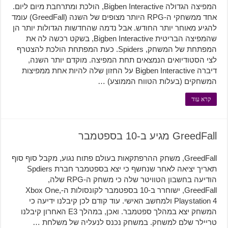
המפיצה הגדולה Bigben Interactive, הולכת ומתרחבת מיום ליום.
אחד ממשחקי ה-RPG היותר מצופים של השנה (GreedFall) עומד
להגיע מאוחר יותר החודש. אבל נדמה שהחדשות הגדולות יותר הן
שהמפיצה הבריטית Bigben Interactive, בשקט רכשה לה את
המפתחת של המשחק, Spiders. כעת המפתחת הולכת להצטרף
לצי הסטודיואים הנמצאים תחת המפיצה. מוקדם יותר השנה,
דיברה Bigben Interactive על החזון שלה להיות אחת ממפיצות
המשחקים (בעלות הטווח הממוצע) …
קרא עוד
GreedFall מגיע ב-10 בספטמבר
GreedFall, משחק ההרפתקאות בעולם פתוח נגוע, מקבל סוף סוף
תאריך יציאה לאחר שנחשף כי יצא בספטמבר חברת Spdiers
הודיעה בחשבון הטוויטר שלה כי משחק ה-RPG שלה,
GreedFall, ישוחרר ב-10 בספטמבר לקונסולות ה-Xbox One,
Playstation 4 ולמחשב האישי. עוד קודם לכן קיבלנו ידיעה כי
המשחק יצא במהלך ספטמבר. ואכן, במהלך E3 האחרון קיבלנו
טריילר שלם למשחק. במשחק נכנס לנעליה של משלחת …