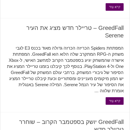
קרא עוד
GreedFall – טריילר חדש מציג את העיר
Serene
המפתחת Spiders הכריזה הכרזה גדולה מאוד בכנס E3 לגבי
משחק ה-RPG המתקרב שלה הלוא הוא GreedFall. המפתחת
אישרה שהמשחק יגיע בספטמבר הקרוב למחשב האישי, ל-Xbox
One ול-PlayStation 4. בנוסף לכך קיבלנו בזמנו טריילר המציג את
הסיפור של גיבורי המשחק. ברחבי עולם המשחק של GreedFall
יש המון מיקומים מעניינים ומסתוריים וכעת קיבלנו טריילר המציג
את הסיפור של עיר הנמל Serene. המילה Serene באנגלית
אומרת שלווה …
קרא עוד
GreedFall יושק בספטמבר הקרוב – שוחרר
טריילר חדש