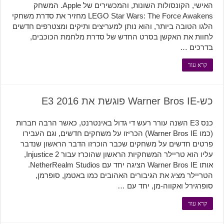
האישי, הקונסולות השונות, והמכשירים של Apple. המשחק
LEGO Star Wars: The Force Awakens מחזיר את סדרת משחקי
הלגו הטובה ביותר, והוא נותן למעריצים ותיקים ומצטרפים חדשים
לחוות את האקשן בסרט החדש של סדרת מלחמת הכוכבים,
בדרכים …
קרא עוד
כש-Warner Bros IE פוגשת את E3 2016
כנס E3 השנה עורר רעש די גדול באינטרנט, כאשר הרבה חברות
(כמו Warner Bros IE) הכריזו על משחקים חדשים, וגם העבירו
פרטים חדשים על משחקים שכבר הוכרזו הדבר הראשון שנדבר
עליו הוא טריילר המשחקיות הראשון שהוכרז עבור Injustice 2,
אותו Warner Bros IE הציגה יחד עם NetherRealm Studios.
הטריילר מציג את הגיבורים האהובים כמו באטמן, סופרמן,
סופרגירל ואקווה-מן, יחד עם …
קרא עוד