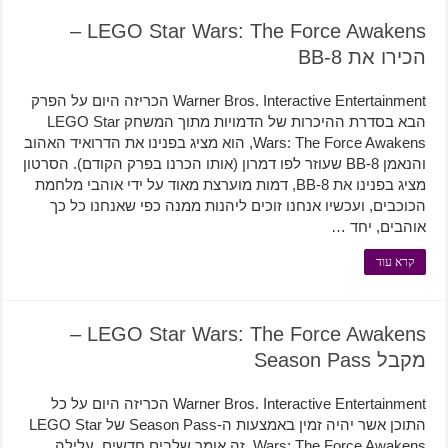
LEGO Star Wars: The Force Awakens –
הכירו את BB-8
Warner Bros. Interactive Entertainment הכריזה היום על הפרק
הבא בסדרת ההיכרות של הדמויות מתוך המשחק LEGO Star
Wars: The Force Awakens, הוא מציג בפנינו את הדרואיד האהוב
והנאמן BB-8 שעוזר לפו דמרון (אותו הכרנו בפרק הקודם). הסרטון
מציג בפנינו את BB-8, דמות מוערצת מאוד על ידי אוהבי מלחמת
הכוכבים, ועכשיו אנחנו זוכים ליהנות ממנה כפי שאנחנו כל כך
אוהבים, יחד …
קרא עוד
LEGO Star Wars: The Force Awakens –
מקבל Season Pass
Warner Bros. Interactive Entertainment הכריזה היום על כל
התוכן אשר יהיה זמין באמצעות ה-Season Pass של LEGO Star
Wars: The Force Awakens. זה אומר שלבים חדשים, עלילה