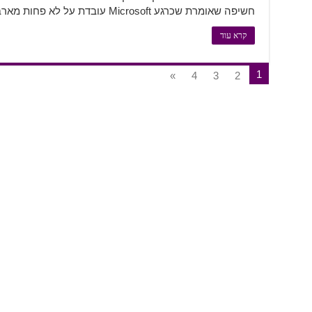
חשיפה שאומרת שכרגע Microsoft עובדת על לא פחות מארבע קונסולות חדשות. קודם כל, חשוב …
קרא עוד
1
»
4
3
2