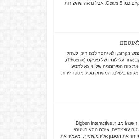
לספינת הדגל שלהם, היות שכבר השירות מכיל משחקים ענקיים כמו Gears 5. אבל נראה שהשירות
The Forbidden Art מגיע אלינו ממש בקרוב, ולא יחסר לכם היכן לשחק
בו. The Forbidden Arts הינו משחק אקשן תפקידים אשר עוקב אחר עלילותיו של פיניקס (Phoenix),
את כוח הפירומניה שלו ויוצא למסע
ומקומו בעולם. המשחק מכיל מספר זירות
המשחק Overpass הוכרז באופן רשמי ויושק באוקטובר השנה! מבית Bigben Interactive
, השחקן נוהג ברכבי שטח עוצמתיים, איתם נוסע בשטחי
יחד את הסגנון אליו משתייך, ומעמיד את