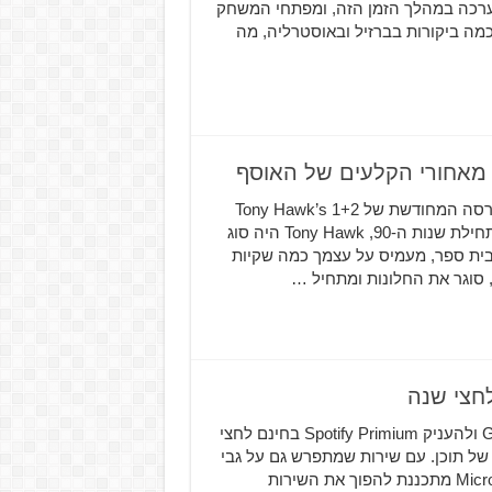
חק אמנם נעלם מהכרזות ואירועים שחברת Microsoft ערכה במהלך הזמן הזה, ומפתחי המשחק
מה ביקורות בברזיל ובאוסטרליה, מה
מי אמר שסקייטבורדינג יצא מהאופנה? ידוען שיופיע בגרסה המחודשת של 1+2 Tony Hawk’s
Pro Skater נחשף בסרטון חדש ממפתחי האוסף בתור יליד תחילת שנות ה-90, Tony Hawk היה סוג
בית ספר, מעמיס על עצמך כמה שקיות
, סוגר את החלונות ומתחיל …
Xbox מחליטה לפנק את המצטרפים החדשים ל-Game Pass ולהעניק Spotify Primium בחינם לחצי
ות לא קטנה של תוכן. עם שירות שמתפרש גם על גבי
קונסולת ה-Xbox One וגם על המחשב האישי, נראה כי Microsoft מתכננת להפוך את השירות