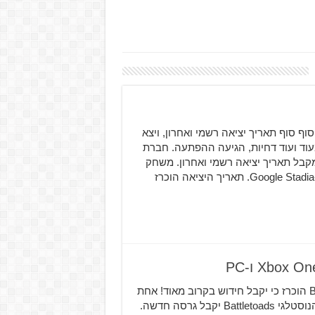
יות שוב ושוב, Serious Sam 4 מקבל סוף סוף תאריך יציאה רשמי ואחרון, ויצא
עוד ועוד דחיות, הגיעה ההפתעה. חברת
Crot חשפה כי המשחק הרביעי בסדרת Serious Sam מקבל תאריך יציאה רשמי ואחרון. משחק
האקשן-יריות יגיע ב-24 בספטמבר, ויגיע למחשב ולשירות ה-Google Stadia. תאריך היציאה הוכרז
נראה שהקרפדות יחזרו לסיבוב נוסף, כאשר Battletoads הוכרז כי יקבל חידוש בקרוב מאוד! אחת
ההכרזות הגדולות של E3 בשנה שעברה הייתה כי המשחק הנוסטלגי Battletoads יקבל גרסה חדשה.