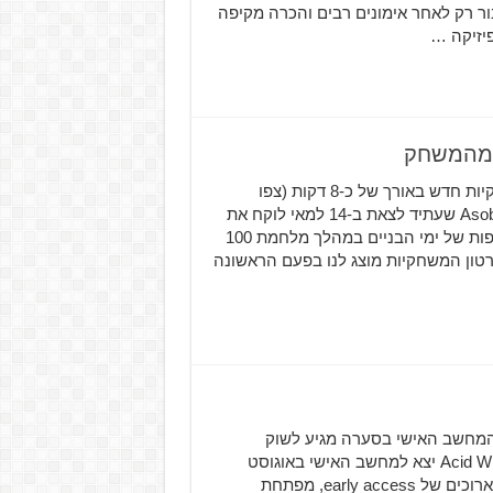
ר רק לאחר אימונים רבים והכרה מקיפה
יזיקה …
המשחק A Plague Tale: Innocence מקבל סרטון משחקיות חדש באורך של כ-8 דקות (צפו
בסרטון למטה) A Plague Tale: Innocence מבית Asobo Studios שעתיד לצאת ב-14 למאי לוקח את
השחקן להרפתקה המתרחשת בצרפת מוכת המלחמה והמגפות של ימי הבניים במהלך מלחמת 100
צרפת ומציגה לנו את האחים Amicia ו-Hugo. בסרטון המשחקיות מוצג לנו בפעם הראשונה
Da שכבש את שחקני המחשב האישי בסערה מגיע לשוק
הקונסולות החודש! המשחק Darkwood מבית Acid Wizard Studios יצא למחשב האישי באוגוסט
2017 ומיד קצר שבחים רבים מצד השחקנים. לאחר חודשים ארוכים של early access, מפתחת