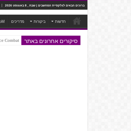
ברוכים הבאים לגלקסיית המחשבים | שבת , 8 באוגוסט 2026
חדשות
ביקורות
מדריכים
oM
סיקורים אחרונים באתר
Ace Combat בחלל? לא, יותר מזה. ביקורת המשח
Steven Universe והשירים שתורגמו ב