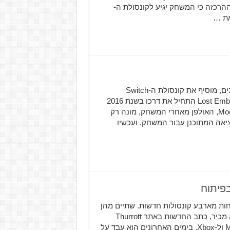
רכזה כי המשחק יגיע לקונסולת ה-
משחק החקירה Lost Ember, שהתחיל באמצעות מימון המונים, מוסיף את קונסולת ה-Switch
לרשימת הפלטפורמות בו המשחק יהיה זמין בקיץ הקרוב. Lost Ember התחיל את דרכו בשנת 2016
בתור קמפיין Kickstarter למשחק הרפתקאה וחקירה. Mooneye, האולפן מאחרי המשחק, מונה רק
יאה המתוכנן עבור המשחק. ועכשיו
Mic עובדת כרגע על לא פחות מארבע קונסולות חדשות. שתיים מהן
נועדו עבור הדור הזה והשתיים הנוספות לדור הבא. למי שלא מכיר, כתב החדשות באתר Thurrott
בראד סאמס נחשב כמקור אמין מאוד כשזה מגיע ל-Microsoft ול-Xbox. בימים האחרונים הוא עבד על