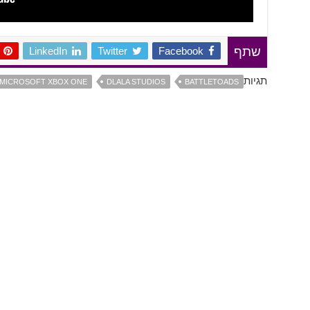
LinkedIn
Twitter
Facebook
שתף
תגיות
MICROSOFT XBOX ONE
DLALA STUDIOS
BATTLETOADS