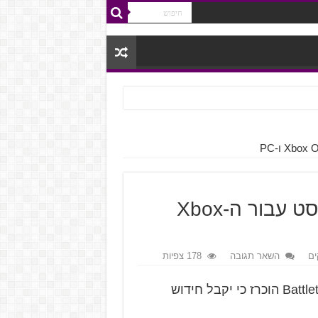
Battletoads ישוחרר ב-20 לאוגוסט עבור ה-Xbox
ם
השאר תגובה
178 צפיות
נראה שהקרפדות יחזרו לסיבוב נוסף, כאשר Battletoads הוכרז כי יקבל חידוש