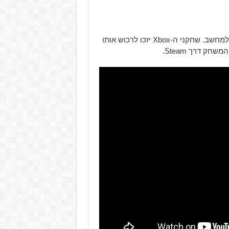
Battletoads יהיה זמין לרכישה ב-20 באוגוסט ל-Xbox One ולמחשב. שחקני ה-Xbox יזכו לרכוש אותו