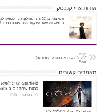
אודות צחי קנבסקי
שמי צחי, בן 22 וחצי מחולון. גיק וא
גיימינג וכל שאר הירקות. מנגן גיטרה כבר כ-5 שנים ומשמש ככתב גיימינג וקולנוע
הקודם
"לוקה"- תכירו את הסרט החדש של
Pixar
מאמרים קשורים
Starfield הגיע לשי
כמות שחקנים ב-Steam
1 בספטמבר 2023
Ace Combat בחלל? לא,