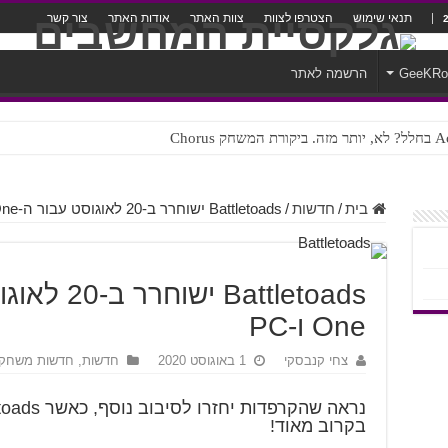
תנאי שימוש
הצטרפו לצוות
צוות האתר
אודות האתר
צור קשר
GeeKR
הרשמה לאתר
ק Chorus
צורה נוראית לעברית
בית
/
חדשות
/
Battletoads ישוחרר ב-20 לאוגוסט עבור ה-Xbox One ו-PC
One ו-PC
צחי קנבסקי
1 באוגוסט 2020
חדשות
,
חדשות משחקי
בקרוב מאוד!