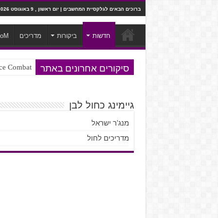
ברוכים הבאים לגלקסיית המחשבים | יום ראשון , 9 באוגוסט 2026
חדשות
ביקורות
מדריכים
ooM
סיקורים אחרונים באתר
Ace Combat בחלל? לא, יותר מזה. ביקורת המשח
Steven Universe והשירים שתורגמו ב
גיימינג כחול לבן
מנג'ר ישראל
מדריכים לחול