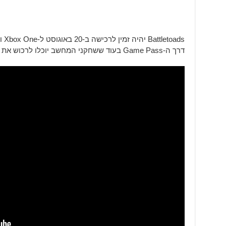
דרך ה-Game Pass בעוד ששחקני המחשב יוכלו לרכוש את המשחק דרך Steam.