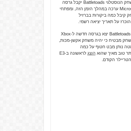
אחת ההכרזות הגדולות של E3 בשנה שעברה הייתה כי המשחק הנוסטלגי Battletoads יקבל גרסה
חדשה. המשחק אמנם נעלם מהכרזות ואירועים שחברת Microsoft ערכה במהלך הזמן הזה, ומפתחי
 קיבל כמה ביקורות בברזיל
הוכרז על תאריך יציאה רשמי.
החדש שיצא, חברת Microsoft הודיעה כי המשחק Battletoads יצא בגרסה חדשה ל-Xbox
פחות מחודש, ב-20 לאוגוסט. המשחק מבטיח כי יהיה משחק אקשן-מכות,
מטה נותן מבט חטוף על כמה
תר טוב מאיך שהוא
הוצג
לראשונה ב-E3
טריילר הקודם.