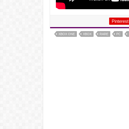
Pinterest
XBOX ONE
XBOX
RARE
PC