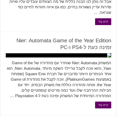
אבל זה נותן לנו הבנה כללית של מה הצוותים עובדים עליו ואיזה
סדרות עדיין נשארות בחיים, כמו גם איזה חוזרות לחיים כפי
שנראה. …
קרא עוד
Nier: Automata Game of the Year Edition
זמינה כעת ל-PS4 ו-PC
המשחק Nier: Automata שוחרר עם מהדורה של Game of the
Yaer, והוא זוכה לקבל טריילר השקה מיוחד. Nier: Automata, הוא
אחד הכותרים היותר מדוברים של חברת Square Enix (שפותח
באמצעות PlatinumGames), זוכה לקבל את מהדורת Game of
the Year. אותה מהדורה כוללת את משחק הבסיס, יחד עם
חבילות ההרחבה שלו ועוד כמה פריטים קוסמטיים קלים.
המהדורה המיוחדת של המשחק זמינה כעת ל-Playstation 4 …
קרא עוד