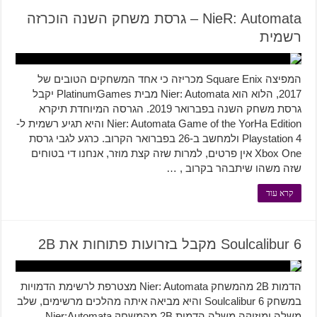
NieR: Automata – גרסת משחק השנה הוכרזה
רשמית
המפיצה Square Enix מכריזה כי אחד המשחקים הטובים של
2017, הלוא הוא Nier: Automata מבית PlatinumGames יקבל
גרסת משחק השנה בפברואר 2019. הגרסה המיוחדת תיקרא
Nier: Automata Game of the YorHa Edition והיא תגיע רשמית ל-
Playstation 4 ולמחשב ב-26 בפברואר הקרוב. כרגע לגבי גרסת
Xbox One אין פרטים, למרות שזה קצת מוזר, אנחנו די בטוחים
שזה משהו שיתבהר בקרוב , …
קרא עוד
Soulcalibur 6 מקבל בזרועות פתוחות את 2B
הדמות 2B מהמשחק Nier: Automata מצטרפת לרשימת הדמויות
במשחק Soulcalibur 6 והיא מביאה איתה מהלכים מרשימים, שלב
משלה ומוזיקה משלה הדמות 2B מהמשחק Nier:Automata