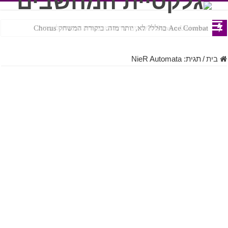
Ace Combat בחלל? לא, יותר מזה. ביקורת המשחק Chorus
Steven Universe והשירים שתורגמו בצורה נוראית לעברית
בית
/
תגית:
NieR Automata