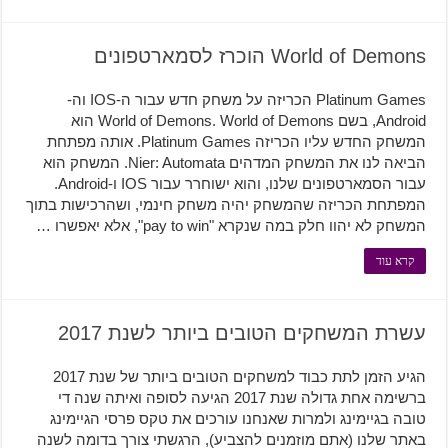
World of Demons הוכרז לסמארטפונים
Platinum Games הכריזה על משחק חדש עבור ה-IOS וה-
Android, בשם World of Demons. World of Demons הוא
המשחק החדש עליו הכריזה Platinum Games. אותה מפתחת
הביאה לנו את המשחק המדהים Nier: Automata. המשחק הוא
עבור הסמארטפונים שלנו, והוא ישוחרר עבור IOS ו-Android.
המפתחת הכריזה שהמשחק יהיה משחק חינמי, ושהרכישות בתוך
המשחק לא יהוו חלק במה שנקרא "pay to win", אלא יאפשרו …
קרא עוד
עשרת המשחקים הטובים ביותר לשנת 2017
הגיע הזמן לתת כבוד למשחקים הטובים ביותר של שנת 2017
ברשימה אחת גדולה שנת 2017 הגיעה לסופה ואיתה שנה די
טובה בגיימינג ולמרות שאנחנו עורכים את טקס פרסי הגיימינג
באתר שלנו (אתם מוזמנים להצביע), הרגשתי צורך בדומה לשנה