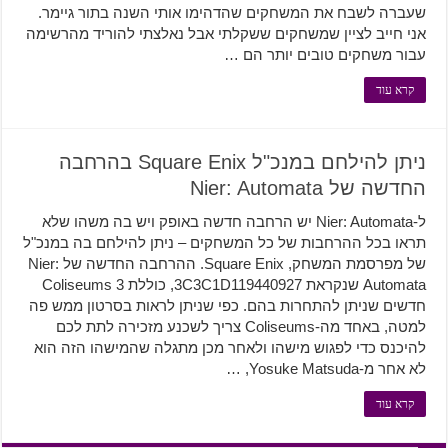
שעברה לשבח את המשחקים שהדהימו אותי השנה בתור גיימר.
אני חייב לציין שמשחקים ששקלתי אבל נאלצתי להוריד מהרשימה
עבור משחקים טובים יותר הם …
קרא עוד
ניתן להילחם במנכ"ל Square Enix בהרחבה
החדשה של Nier: Automata
ל-Nier: Automata יש הרחבה חדשה באופק ויש בה משהו שלא
תראו בכל ההרחבות של כל המשחקים – ניתן להילחם בה במנכ"ל
של מפרסמת המשחק, Square Enix. ההרחבה החדשה של Nier:
Automata שנקראת 3C3C1D119440927, כוללת 3 Coliseums
חדשים שניתן להתחרות בהם. כפי שניתן לראות בסרטון ממש פה
למטה, באחד מה-Coliseums צריך לשכנע מזכירה לתת לכם
להיכנס כדי לפגוש מישהו ולאחר מכן מתגלה שהמישהו הזה הוא
לא אחר מ-Yosuke Matsuda, …
קרא עוד