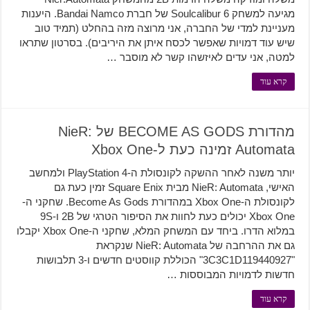
מגיעה למשחק Soulcalibur 6 של חברת Bandai Namco. היענות
מעניינת למדי של החברה, אני מרוצה מזה בהחלט (תמיד טוב
שיש עוד דמויות שאפשר לכסח איתן את היריבים). בסרטון שתראו
למטה, אני עדים לאיזשהו קשר לא מוסבר …
קרא עוד
מהדורת BECOME AS GODS של NieR:
Automata זמינה כעת ל-Xbox One
יותר משנה לאחר ההשקה לקונסולת ה-PlayStation 4 ולמחשב
האישי, NieR: Automata מבית Square Enix זמין כעת גם
לקונסולת ה-Xbox One במהדורת Become As Gods. שחקני ה-
Xbox One יכולים כעת לחוות את הסיפור הטרגי של 2B ו-9S
במלוא הדרו. ביחד עם המשחק המלא, שחקני ה-Xbox One יקבלו
גם את ההרחבה של NieR: Automata שנקראת
"3C3C1D119440927" הכוללת קווסטים חדשים ו-3 תלבושות
חדשות לדמויות המבוססות …
קרא עוד