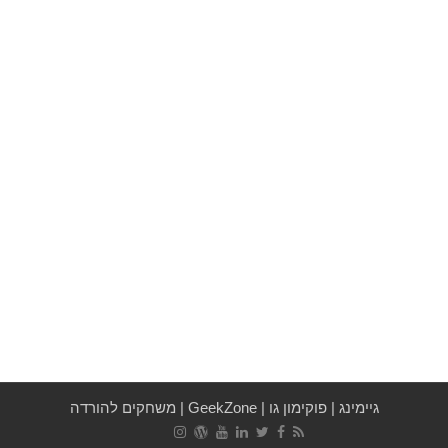
גיימינג
|
פוקימון גו
|
GeekZone
|
משחקים להורדה