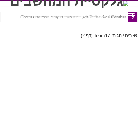
Ace Combat בחלל? לא, יותר מזה. ביקורת המשחק Chorus
Steven Universe והשירים שתורגמו בצורה נוראית לעברית
בית
/
תגית:
Team17
(דף 2)