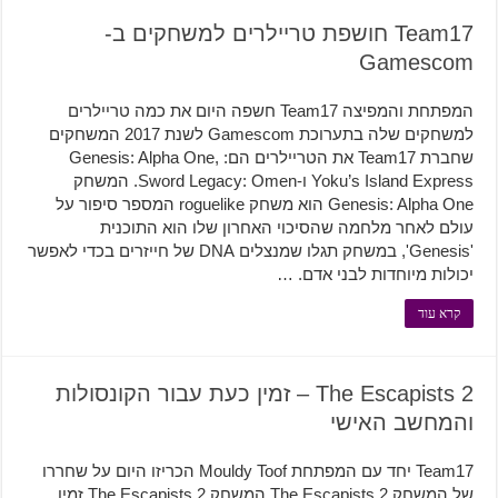
Team17 חושפת טריילרים למשחקים ב-
Gamescom
המפתחת והמפיצה Team17 חשפה היום את כמה טריילרים
למשחקים שלה בתערוכת Gamescom לשנת 2017 המשחקים
שחברת Team17 את הטריילרים הם: Genesis: Alpha One,
Yoku’s Island Express ו-Sword Legacy: Omen. המשחק
Genesis: Alpha One הוא משחק roguelike המספר סיפור על
עולם לאחר מלחמה שהסיכוי האחרון שלו הוא התוכנית
'Genesis', במשחק תגלו שמנצלים DNA של חייזרים בכדי לאפשר
יכולות מיוחדות לבני אדם. …
קרא עוד
The Escapists 2 – זמין כעת עבור הקונסולות
והמחשב האישי
Team17 יחד עם המפתחת Mouldy Toof הכריזו היום על שחררו
של המשחק The Escapists 2 המשחק The Escapists 2 זמין