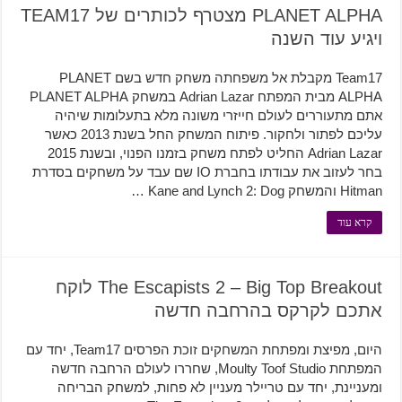
PLANET ALPHA מצטרף לכותרים של TEAM17
ויגיע עוד השנה
Team17 מקבלת אל משפחתה משחק חדש בשם PLANET
ALPHA מבית המפתח Adrian Lazar במשחק PLANET ALPHA
אתם מתעוררים לעולם חייזרי משונה מלא בתעלומות שיהיה
עליכם לפתור ולחקור. פיתוח המשחק החל בשנת 2013 כאשר
Adrian Lazar החליט לפתח משחק בזמנו הפנוי, ובשנת 2015
בחר לעזוב את עבודתו בחברת IO שם עבד על משחקים בסדרת
Hitman והמשחק Kane and Lynch 2: Dog …
קרא עוד
The Escapists 2 – Big Top Breakout לוקח
אתכם לקרקס בהרחבה חדשה
היום, מפיצת ומפתחת המשחקים זוכת הפרסים Team17, יחד עם
המפתחת Moulty Toof Studio, שחררו לעולם הרחבה חדשה
ומעניינת, יחד עם טריילר מעניין לא פחות, למשחק הבריחה