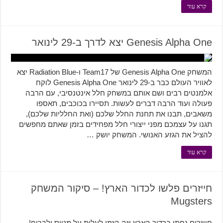
קרא עוד
Genesis Alpha One יצא לדרך ב-29 לינואר
המשחק Genesis Alpha One של Team17 ו-Radiation Blue יצא
לאוויר העולם כבר ב-29 לינואר Genesis Alpha One לוקח
אלמנטים רבים ושם אותם במשחק חלל אינטנסיבי, עם הרבה
פעולה ועוד הרבה דברים לעשות. תסיירו בכוכבים, תאספו
משאבים, תבנו את תחנת החלל שלכם (ואת החלליות שלכם),
תגנו על עצמכם מפני ייצורי חלל מפחידים בזמן שאתם מחפשים
להציל את הגזע האנושי. המשחק יושק …
קרא עוד
חייזרים פלשו לכדור הארץ! – סיקור המשחק
Mugsters
חייזרים נחתו בכדור הארץ וזה הזמן לעלות על מטוס ולברוח!