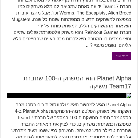
חברת Team17 ידועה כאחת שמביאה לנו מלא משחקים כמו
Worms, The Escapists, Alien Breed וכו', אבל מהצד עובדת
כמפיצה למשחקים חדשים ממפתחות שונות כל שנה. Mugsters
הוא אחד מהמשחקים הללו, המשחק פותח על ידי
חברת Reinkout Games והוא משחק פלטפורמת פזלים שתיים
וחצי-ממדים בו המטרה היא לברוח מכל האיים שהחייזרים פלשו
אליהם. נשמע מעניין? …
קרא עוד
Planet Alpha הוא המשחק ה-100 שחברת
Team17 משיקה
Planet Alpha מגיע למחשב האישי ולקונסולות ב-4 בספטמבר
השקתו של משחק הפלטפורמה-הרפתקאות Planet Alpha ב-4
בספטמבר תהיה ההשקה ה-100 במספר של חברת Team17
כמפיצה וכמפתחת משחקים. כדי לציין את המאורע החברה
שחררה טריילר חדש למשחק. המשחק כפי ששמו מעיד מתרחש
על כוכב לכת מיסתורי, מטרתכם תהיה לחקור אותו לגלות מה