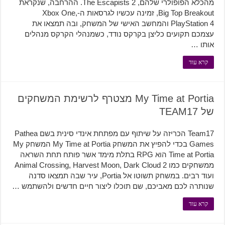
מהכלא הפופולרי שלהם, The Escapists 2. ההרחבה, שנקראת
Big Top Breakout, זמינה עכשיו לגרסאות ה-Xbox One,
PlayStation 4 והמחשב האישי של המשחק, ובה תמצאו את
עצמכם תקועים כליצן בקרקס נודד, כשמנהלי הקרקס מנהלים
אותו …
קרא עוד
My Time at Portia מצטרף לרשימת המשחקים
של TEAM17
Team17 הכריזה על שיתוף עם מפתחת אינדי סינית בשם Pathea
Games בכדי להפיץ את המשחק My Time at Portia המשחק My
Time at Portia הוא RPG בתלת מימד אשר פותח תחת השראה
ממשחקים כמו Animal Crossing, Harvest Moon, Dark Cloud 2
ועוד רבים. במשחק תשוטו אל Portia, עיר שבה תמצאו סדנה
שנותרה לכם מאביכם, שם תוכלו ליצור חיים חדשים ולהשתמש …
קרא עוד