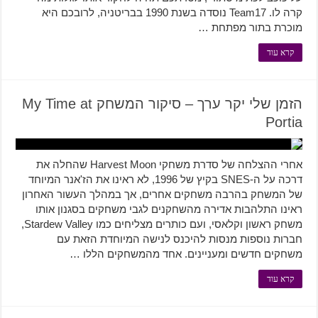
קרה לו. Team17 נוסדה בשנת 1990 בבריטניה, לרובכם היא
מוכרת בתור מפתחת …
קרא עוד
הזמן שלי יקר ערך – סיקור המשחק My Time at
Portia
אחרי ההצלחה של סדרת משחקי Harvest Moon שהחלה את
דרכה על ה-SNES בקיץ של 1996, לא ראינו את הז'אנר המיוחד
של המשחק בהרבה משחקים אחרים, אך במהלך העשור האחרון
ראינו התלהבות אדירה מהשחקנים לגבי משחקים בסגנון אותו
משחק ראשון וקלאסי, ועם כותרים מצליחים כמו Stardew Valley,
חברות נוספות מנסות להיכנס לנישה המיוחדת הזאת עם
משחקים חדשים ומעניינים. אחד מהמשחקים הללו …
קרא עוד