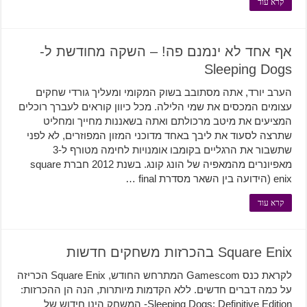
קרא עוד
אף אחד לא ינמנם פה! – השקה מחודשת ל-
Sleeping Dogs
הערב יורד, אתה מסתובב בשוק המקומי ומעליך גורדי שחקים
עצומים המכסים את שמי הלילה. מכל כיוון קוראים לעברך רוכלים
המציעים את מיטב מרכולתם ואתה בשאננות מחייך ומחליט
שתרצה לסעוד את ליבך באחד מדוכני המזון המפוזרים, לא לפני
שתשבור את הרגליים בקומבו אומנויות לחימה מטורף ל-3
מאפיונרים מהמאפיה של הונג קונג. בשנת 2012 חברת square
enix (הידועה בין השאר מסדרת final …
קרא עוד
Square Enix בהכרזות משחקים חדשות
לקראת כנס Gamescom המתרחש החודש, Square Enix הכריזה
על כמה דברים חדשים. ללא הקדמות מיותרות, הנה הן ההכרזות:
Sleeping Dogs: Definitive Edition- המשחק הינו חידוש של