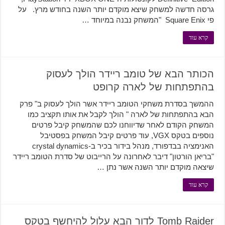
גרסה חדשה למשחק שיצא מוקדם יותר השנה בחודש מרץ. על
פי Square Enix "המשחק נבנה במיוחד …
קרא עוד
הכותר הבא של טומב ריידר הולך לעסוק
בהתפתחות של לארה קרופט
ההמשך בסדרת משחקי הטומב ריידר אשר הולך לעסוק ב" פרק
הבא בהתפתחות של לארה " הולך לקבל את אותו תקציב כמו
המשחק הקודם לאחר שדיווחנו לכם שהמשחק קיבל פרטים
נוספים בטקס VGX, עוד פרטים קיבל המשחק בפסטיבל
האנימציה בבדפורד, מנהל בידור בכיר ב-crystal dynamics
"בריאן הורטון" דיבר לאחרונה על הרייבוט של סדרת הטומב ריידר
שיצאה מוקדם יותר השנה אשר נתן …
קרא עוד
Tomb Raider לדור הבא עלול להיחשף בטקס