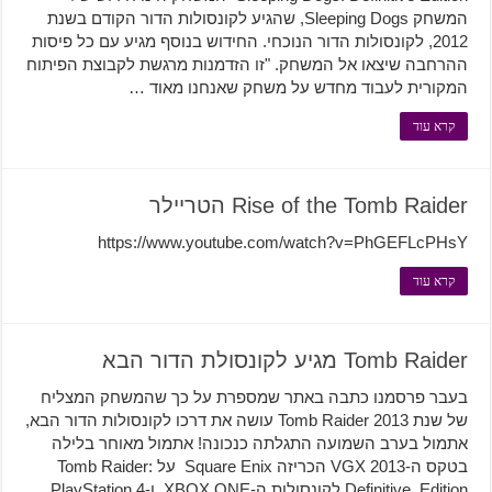
המשחק Sleeping Dogs, שהגיע לקונסולות הדור הקודם בשנת
2012, לקונסולות הדור הנוכחי. החידוש בנוסף מגיע עם כל פיסות
ההרחבה שיצאו אל המשחק. "זו הזדמנות מרגשת לקבוצת הפיתוח
המקורית לעבוד מחדש על משחק שאנחנו מאוד …
קרא עוד
Rise of the Tomb Raider הטריילר
https://www.youtube.com/watch?v=PhGEFLcPHsY
קרא עוד
Tomb Raider מגיע לקונסולת הדור הבא
בעבר פרסמנו כתבה באתר שמספרת על כך שהמשחק המצליח
של שנת 2013 Tomb Raider עושה את דרכו לקונסולות הדור הבא,
אתמול בערב השמועה התגלתה כנכונה! אתמול מאוחר בלילה
בטקס ה-VGX 2013 הכריזה Square Enix על Tomb Raider:
Definitive Edition לקונסולות ה-XBOX ONE ו-PlayStation 4,