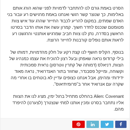
הסרט באמת גורם לנו להתחבר לדמויות לפני שהוא הורג אותם
באלימות, כך שנוצר קשר רגשי ואנחנו באמת מרגישים רע עבור בני
האדם שמתים, במקום להריע לכבוד החייזר שהרג עוד איש צוות
מטומטם שנכנס לחדר חשוך. קמרון עשה את אותו הדבר בסרטו
הראשון בסדרה, נתן לנו צוות חביב שמרגיש אותנטי והרגשנו רע
לראות אותם נופלים קורבנות לחייזר הרוצח.
בנוסף, הקליפ חושף לנו קצת רקע על חלק מהדמויות, דמותו של
בילי קרודופ נראה שאפתן ובעל רצון להוכיח את עצמו כמנהיג של
הצוות, דניאלס (דמותה של קתרין ווטרסון) נראית סמכותית
וקשוחה, ומייקל פסבנדר, שחוזר בתור האנדרואיד, נראה מאוד
ידידותי ומהימן. אבל אנחנו כצופים עדיין לא בוטחים בו אחרי מה
שקרה עם אנרואיד אחר ב"פרומיתיאוס".
Alien: Covenant בהחלט מתחיל ברגל ימין, מציג לנו את הצוות
אליו נתחבר בסרט ומכין אותנו למתי שנצטרך (לצערנו) להיפרד
מהם.