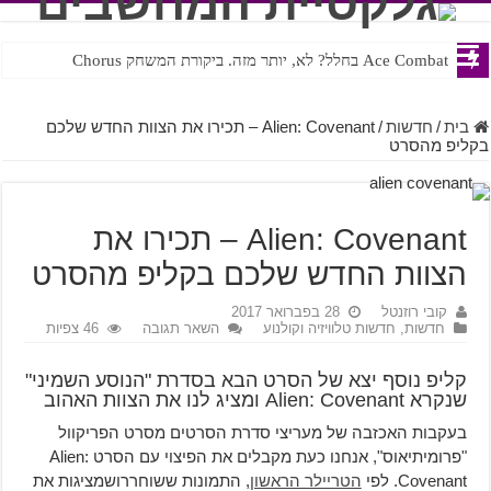
Ace Combat בחלל? לא, יותר מזה. ביקורת המשחק Chorus
Steven Universe והשירים שתורגמו בצורה נוראית לעברית
בית
/
חדשות
/
Alien: Covenant – תכירו את הצוות החדש שלכם
בקליפ מהסרט
Alien: Covenant – תכירו את
הצוות החדש שלכם בקליפ מהסרט
קובי רוזנטל
28 בפברואר 2017
חדשות
,
חדשות טלוויזיה וקולנוע
השאר תגובה
46 צפיות
קליפ נוסף יצא של הסרט הבא בסדרת "הנוסע השמיני"
שנקרא Alien: Covenant ומציג לנו את הצוות האהוב
בעקבות האכזבה של מעריצי סדרת הסרטים מסרט הפריקוול
"פרומיתיאוס", אנחנו כעת מקבלים את הפיצוי עם הסרט Alien:
Covenant. לפי
הטריילר הראשון
, התמונות ששוחררושמציגות את