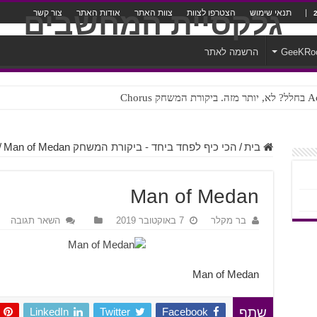
תנאי שימוש
הצטרפו לצוות
צוות האתר
אודות האתר
צור קשר
GeeKRo
הרשמה לאתר
ק Chorus
צורה נוראית לעברית
בית
/
הכי כיף לפחד ביחד - ביקורת המשחק The Dark Pictures: Man of Medan
Man of Medan
/
Man of Medan
בר מקלר
7 באוקטובר 2019
השאר תגובה
Man of Medan
LinkedIn
Twitter
Facebook
שתף