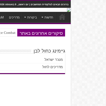
ברוכים הבאים לגלקסיית המחשבים | יום ראשון , 9 באוגוסט 2026
חדשות
ביקורות
מדריכים
oM
סיקורים אחרונים באתר
Ace Combat בחלל? לא, יותר מזה. ביקורת המשח
Steven Universe והשירים שתורגמו ב
גיימינג כחול לבן
מנג'ר ישראל
מדריכים לחול