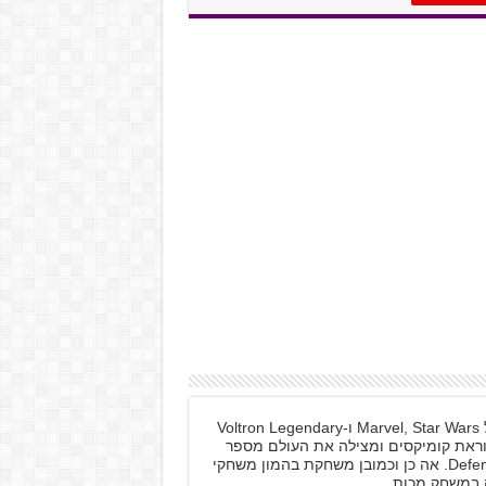
בזמני הפנוי אני חננת על, מעריצה אדוקה של Marvel, Star Wars ו-Voltron Legendary
רות, קוראת קומיקסים ומצילה את העולם מספר
פעמים בשבוע כי אני Defender Of The Universe. אה כן וכמובן משחקת בהמון משחקי
 במשחק מכות.