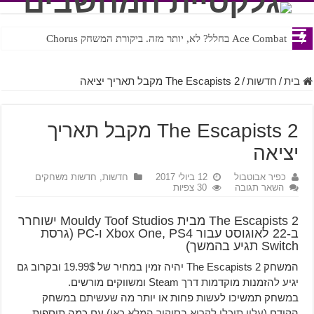
Ace Combat בחלל? לא, יותר מזה. ביקורת המשחק Chorus
בית
/
חדשות
/
The Escapists 2 מקבל תאריך יציאה
The Escapists 2 מקבל תאריך
יציאה
כפיר אבוטבול
12 ביולי 2017
חדשות
,
חדשות משחקים
השאר תגובה
30 צפיות
The Escapists 2 מבית Mouldy Toof Studios ישוחרר
ב-22 לאוגוסט עבור Xbox One, PS4 ו-PC (גרסת
Switch תגיע בהמשך)
המשחק The Escapists 2 יהיה זמין במחיר של 19.99$ ובקרוב גם
יגיע להזמנות מוקדמות דרך Steam ומשווקים מורשים.
במשחק תמשיכו לעשות פחות או יותר מה שעשיתם במשחק
הקודם (
עליו תוכלו לקרוא בסיקור המלא כאן
) עם כמה תוספות.