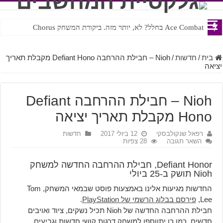
Ace Combat בחלל? לא, יותר מזה. ביקורת המשחק Chorus
Steven Universe והשירים שתורגמו בצורה נוראית לעברית
בית
/
חדשות
/
Nioh – חבילת ההרחבה Defiant Hono מקבלת תאריך
יציאה
Nioh – חבילת ההרחבה Defiant
Hono מקבלת תאריך יציאה
רפאל שנקולבסקי
12 ביולי 2017
חדשות
השאר תגובה
28 צפיות
Defiant Honor, חבילת ההרחבה החדשה למשחק
Nioh תושק ב-25 ביולי
החדשות מגיעות אלינו באמצעות פוסט שבמאי המשחק, Tom
Lee,
פירסם בבלוג הרשמי של PlayStation
.
חבילת ההרחבה החדשה של Nioh תכיל נשקים, ציוד ואויבים
חדשים. כמו כן יתווספו למשחק דרגות קושי חדשות וגביעים.