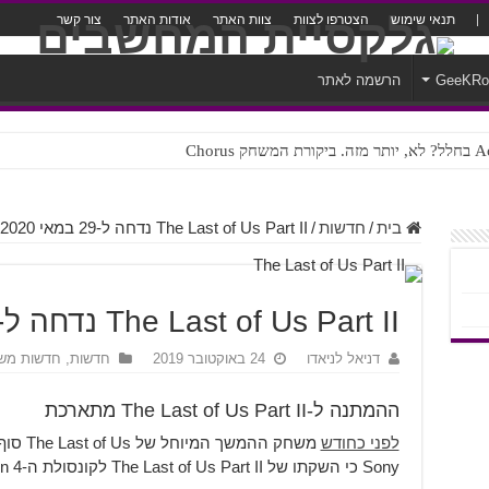
תנאי שימוש
הצטרפו לצוות
צוות האתר
אודות האתר
צור קשר
GeeKR
הרשמה לאתר
ק Chorus
צורה נוראית לעברית
בית
/
חדשות
/
The Last of Us Part II נדחה ל-29 במאי 2020
The Last of Us Part II נדחה ל-29 במאי 2020
דניאל לניאדו
24 באוקטובר 2019
חדשות
,
חדשות מש
ההמתנה ל-The Last of Us Part II מתארכת
לפני כחודש
משחק ההמשך המיוחל של The Last of Us סוף סוף קיבל תאריך יציאה. היום
Sony כי השקתו של The Last of Us Part II לקונסולת ה-PlayStation 4 נדחתה ל-29 במאי 2020.