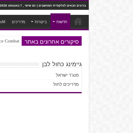
ברוכים הבאים לגלקסיית המחשבים | יום שישי , 7 באוגוסט 2026
חדשות
ביקורות
מדריכים
ooM
סיקורים אחרונים באתר
Ace Combat בחלל? לא, יותר מזה. ביקורת המשח
Steven Universe והשירים שתורגמו ב
גיימינג כחול לבן
מנג'ר ישראל
מדריכים לחול