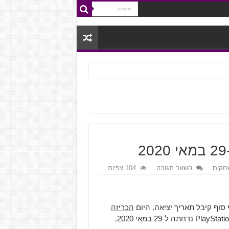
חקים
השאר תגובה
104 צפיות
הכריזה