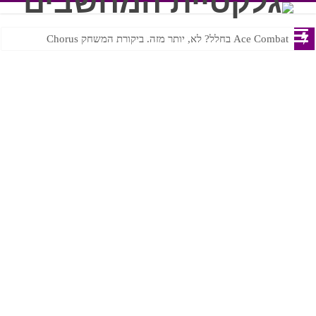
Ace Combat בחלל? לא, יותר מזה. ביקורת המשחק Chorus
Steven Universe והשירים שתורגמו בצורה נוראית לעברית