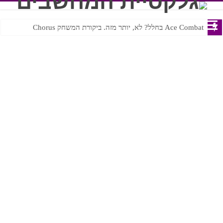
Ace Combat בחלל? לא, יותר מזה. ביקורת המשחק Chorus
Steven Universe והשירים שתורגמו בצורה נוראית לעברית