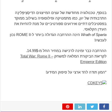
3
2
1
בנוסף, טכנולוגיה מחודשת של עצים המייצגים הדִּיסְצִיפְּלִינָה
התרבותית של יוון, כמו מתמטיקה ופילוסופיה בשילוב ממוקד
בפסטיבלים דתיים ואירועים ספורטיביים על מנת להחיות את
העידן הקלאסי.
Wrath of Sparta
הינה ההרחבה הגדולה ביותר ל-ROME II נכון
לעכשיו!
ההרחבה כבר זמינה לרכישה במחיר החל מ-14.99$.
לקריאת הביקורת המלאה למשחק
Total War: Rome II –
Emperor Edition
*המון תודה להד ארצי על סיפוק המידע!