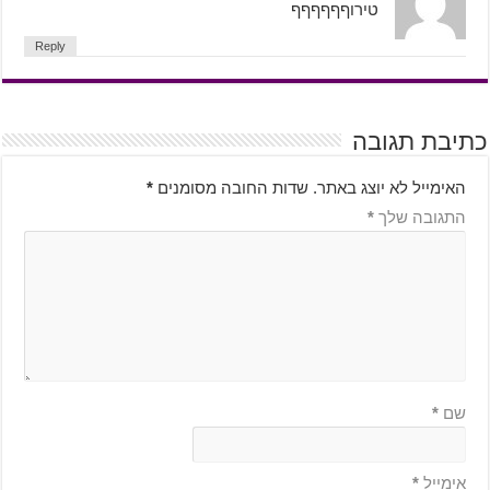
טירוףףףףףף
Reply
כתיבת תגובה
האימייל לא יוצג באתר.
שדות החובה מסומנים
*
התגובה שלך
*
שם
*
אימייל
*