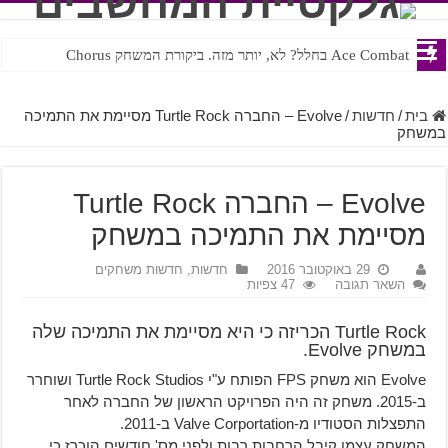
Ace Combat בחלל? לא, יותר מזה. ביקורת המשחק Chorus
Steven Universe והשירים שתורגמו בצורה נוראית לעברית
בית
/
חדשות
/
Evolve – החברה Turtle Rock מסיימת את התמיכה
במשחק
Evolve – החברה Turtle Rock
מסיימת את התמיכה במשחק
29 באוקטובר 2016
חדשות
,
חדשות משחקים
השאר תגובה
47 צפיות
Turtle Rock הכריזה כי היא מסיימת את התמיכה שלה
במשחק Evolve.
Evolve הוא משחק FPS הפותח ע"י Turtle Rock Studios ושוחרר
ב-2015. משחק זה היה הפרויקט הראשון של החברה לאחר
התפצלות הסטודיו מ-Valve Corportation ב-2011.
המשחק עצמו קיבל הרחבות רבות ולפני מס' חודשים הוכרז כי