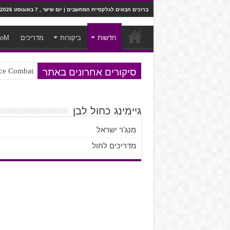
ברוכים הבאים לגלקסיית המחשבים | יום שישי , 7 באוגוסט 2026
חדשות
ביקורות
מדריכים
ooM
סיקורים אחרונים באתר
Ace Combat בחלל? לא, יותר מזה. ביקורת המשח
Steven Universe והשירים שתורגמו ב
גיימינג כחול לבן
מנג'ר ישראל
מדריכים לחול