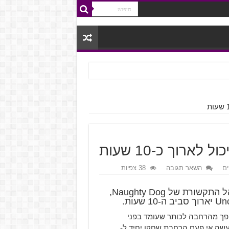
ם
השאר תגובה
38 צפיות
בטקס פרסי ה-BAFTA האחרון, Arne Mayer, מנהל התקשורת של Naughty Dog,
א דיבר על איך ש-Uncharted: The Lost Legacy נהפך מהרחבה לכותר שעומד בפני
ם אנו נעשה אי פעם הרחבת שחקן יחיד ל-