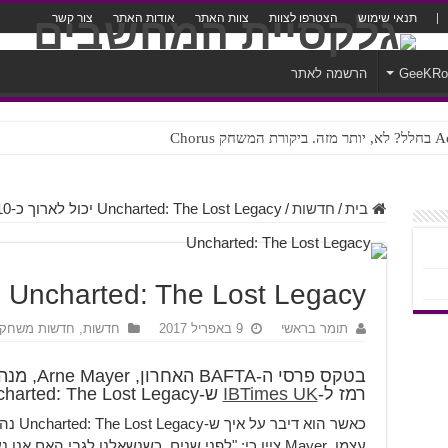
תנאי שימוש
הצטרפו לצוות
צוות האתר
אודות האתר
צור קשר
GeeKR
הרשמה לאתר
ק Chorus
צורה נוראית לעברית
בית
/
חדשות
/
Uncharted: The Lost Legacy יכול לארוך כ-10 שעות
Uncharted: The Lost Legacy יכול לארוך כ-10 שעות
תומר בראשי
9 באפריל 2017
חדשות
,
חדשות משחקי
רמז ל-
IBTimes UK
ש-Uncharted: The Lost Legacy יארוך סביב ה-10 שעות.
כאשר הו
עצמו, Mayer ציין כי: "לפני שנים, כשנשאלנו לגבי הא