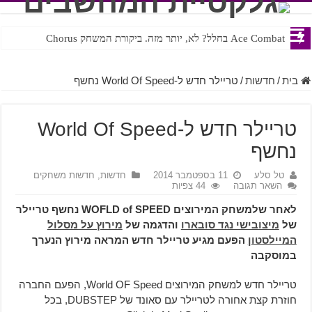
Ace Combat בחלל? לא, יותר מזה. ביקורת המשחק Chorus
Steven Universe והשירים שתורגמו בצורה נוראית לעברית
בית
/
חדשות
/
טריילר חדש ל-World Of Speed נחשף
טריילר חדש ל-World Of Speed
נחשף
טל סלע
11 בספטמבר 2014
חדשות
,
חדשות משחקים
השאר תגובה
44 צפיות
לאחר שלמשחק המירוצים WOFLD of SPEED נחשף טריילר
של
מיצובישי נגד סובארו
והדגמה של
מירוץ על מסלול
המיילסטון
הפעם מגיע טריילר חדש המראה מירוץ הנערך
במוסקבה
טריילר חדש למשחק המירוצים World OF Speed, הפעם החברה
חוזרת קצת אחורה לטריילר עם סאונד של DUBSTEP, בכל