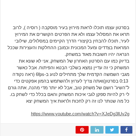
בסרטון עצמו תוכלו לראות מירוץ בעיר מוסקבה ( רוסיה ), לרוב
תראו את המסלול עצמו ולא את הפרטים הקושרים את המירוץ
לעיר, תוכלו להבחין בקיצורי הדרך הקיימים במסלולים, שילובי
המראות בצדדים ומעל המכונית וכמובן ההחלקות והעצירות שככל
הנראה יהיו חשובות מאוד במשחק.
בדיוק כמו עם הסרטון האחרון של המשחק, אני לא שונא את
המשחק כי זה עדיין נמצא בשלבי הבטא והפיתוח. אבל כאשר
מגבי השמשה הקדמית שלך מתחילים לנוע ב-6fps (ראה נקודה
0:13 בסרטון)ואתה צריך לערוץ ולהשתמש בהמון אפקטים כדי
ל"השיג" רושם של משחק טוב, אבל לא יותר מדי מהנה, אתה גורם
לי רק להיות ספקן לגבי איכות המשחק והאם בכלל כדי לשחק בו.
כל מה שנותר לנו זה רק לחכות ולראות איך המשחק יצא
https://www.youtube.com/watch?v=XJeDg3lUv2g