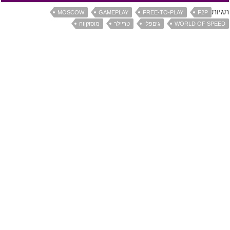
תגיות
MOSCOW
GAMEPLAY
FREE-TO-PLAY
F2P
WORLD OF SPEED
גיםפלי
טריילר
מוסוקווה