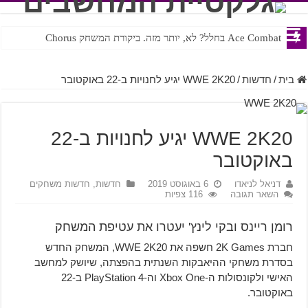
Ace Combat בחלל? לא, יותר מזה. ביקורת המשחק Chorus
Steven Universe והשירים שתורגמו בצורה נוראית לעברית
בית
/
חדשות
/
WWE 2K20 יגיע לחנויות ב-22 באוקטובר
WWE 2K20 יגיע לחנויות ב-22
באוקטובר
דניאל לניאדו
6 באוגוסט 2019
חדשות
,
חדשות משחקים
השאר תגובה
116 צפיות
רומן ריינס ובקי לינץ' יעטרו את עטיפת המשחק
חברת 2K Games חשפה את WWE 2K20, המשחק החדש
בסדרת משחקי ההיאבקות השנתית בהפצתה, שיושק למחשב
האישי ולקונסולות ה-Xbox One וה-PlayStation 4 ב-22
באוקטובר.