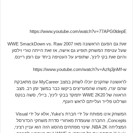
https://www.youtube.com/watch?v=77APG0ldepE
זאת גם הפעם הראשונה מאז WWE SmackDown vs. Raw 2007
שעל עטיפת המשחק תופיע גם אישה, אז זאת הייתה טורי וילסון
והיום זאת בקי לינץ', שתופיע על העטיפה ביחד עם רומן ריינס.
https://www.youtube.com/watch?v=Azfq3jnMf-w
לראשונה שחקנים יוכלו לשחק במצב MyCareer עם מתאבקת
שהם יצרו, משהו שהמעריצים ביקשו כבר במשך זמן רב. מצב
הראווה של WWE 2K20 יתמקד בבקי לינץ', ביילי, סשה בנקס
ושרלוט פלייר ועלייתם לראש הענף.
המשחק אינו מפותח על ידי חברת Yuke's, אלא על ידי Visual
Concepts, החברה שעומדת מאחורי סדרת משחקי הכדורסל
המצליחה NBA 2K. שינוי מפתחים מהסוג הזה הוא עניין רציני,