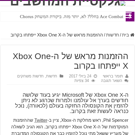
Ace Combat בחלל? לא, יותר מזה. ביקורת המשחק Chorus
בית
/
חדשות
/
ההזמנות מראש של ה-Xbox One X ייפתחו בקרוב
ההזמנות מראש של ה-Xbox One
X ייפתחו בקרוב
תומר בראשי
24 ביולי 2017
חדשות
,
חדשות משחקים
השאר תגובה
34 צפיות
ה-Xbox One X של Microsoft יגיע בעוד שלושה
חודשים בערך אל עולמנו ולמרות שכרגע לא ניתן
להזמין את הקונסולה החזקה בעולם (לכאורה), נוכל
כנראה לעשות זאת בקרוב.
Phil Spencer, ראש מחלקת ה-Xbox, ציין ב-
Twitter
שההזמנות
המוקדמות של ה-Xbox One X ייפתחו בקרוב. הוא הגיב לשאלה
של מעריץ ששאל מתי נוכל להזמין כבר את הקונסולה המדוברת