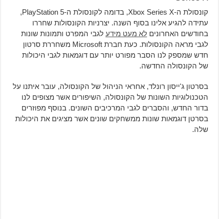
קונסולת ה-Xbox Series X, בדומה לקונסולת ה-PlayStation 5,
עתידה להגיע אלינו בסוף השנה. יצרניות הקונסולות שחררו
בחודשים האחרונים
לא מעט מידע
לגבי המפרט ותמונות שונות
לגבי מראה הקונסולות. כעת חברת Microsoft משחררת סרטון
חדש שמספק לנו הסבר מפורט יותר עם דוגמאות לגבי היכולות
של הקונסולה החדשה.
בסרטון ג'ייסון רונלד, אחראי הניהול של הקונסולה, עובר איתנו על
הטכנולוגיות השונות של הקונסולה, השיפורים אשר מצופים לנו
בדור החדש, והסברים לגבי המרכיבים השונים. בנוסף מפוזרים
בסרטן דוגמאות שונות ממשחקים שונים אשר מציגים את היכולות
שלה.