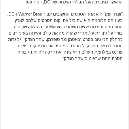
הראשון כגיבורת העל הבלתי נשכחת של DC, וונדר וומן.
"וונדר וומן" הוא אחד הסרטים החשובים עבור Warner Bros ו-DC,
בעיניהם הלוחמת היא שתוביל את יקום הסרטים שלהם לארץ
המובטחת וסירטה יעשה משהו ש-Marvel עד כה לא עשו, סרט
בודד על גיבורת על. אחרי שהדהימה את כולם והייתה בעיני רבים
כהחלק הכי טוב בסרט "באטמן נגד סופרמן: שחר הצדק", גל גדות
נותנת לנו את הפריקוול הבודד שמספר את הרפתקות דיאנה
פרינס במלחמת העולם הראשונה ואת דרכה להיות הגיבורה
חסרת החת שראינו ב"שחר הצדק".