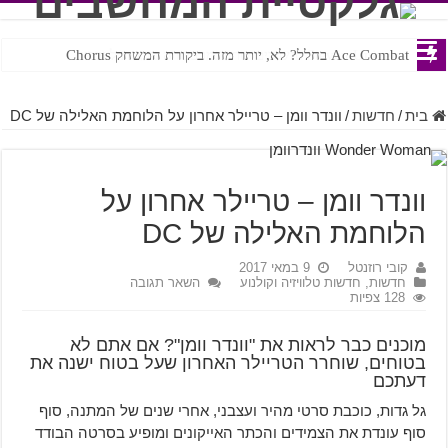
Ace Combat בחלל? לא, יותר מזה. ביקורת המשחק Chorus
Steven Universe והשירים שתורגמו בצורה נוראית לעברית
בית
/
חדשות
/
וונדר וומן – טריילר אחרון על הלוחמת האלילה של DC
וונדר וומן – טריילר אחרון על
הלוחמת האלילה של DC
קובי רוזנטל
9 במאי 2017
חדשות
,
חדשות טלוויזיה וקולנוע
השאר תגובה
128 צפיות
מוכנים כבר לראות את "וונדר וומן"? אם אתם לא
בטוחים, שוחרר הטריילר האחרון שעל בטוח ישנה את
דעתכם
גל גדות, כוכבת סרטי מהיר ועצבני, אחרי שנים של המתנה, סוף
סוף עונדת את הצמידים והכתר האייקונים ומופיע בסרטה הבודד