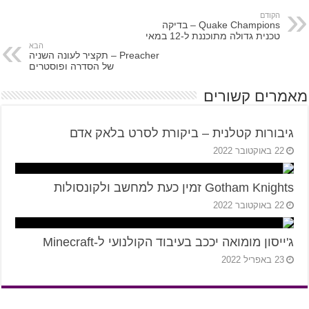
הקודם
Quake Champions – בדיקה
טכנית גדולה מתוכננת ל-12 במאי
הבא
Preacher – תקציר לעונה השניה
של הסדרה ופוסטרים
מאמרים קשורים
גיבורות קטלנית – ביקורת לסרט בלאק אדם
22 באוקטובר 2022
Gotham Knights זמין כעת למחשב ולקונסולות
22 באוקטובר 2022
ג'ייסון מומואה יככב בעיבוד הקולנועי ל-Minecraft
23 באפריל 2022