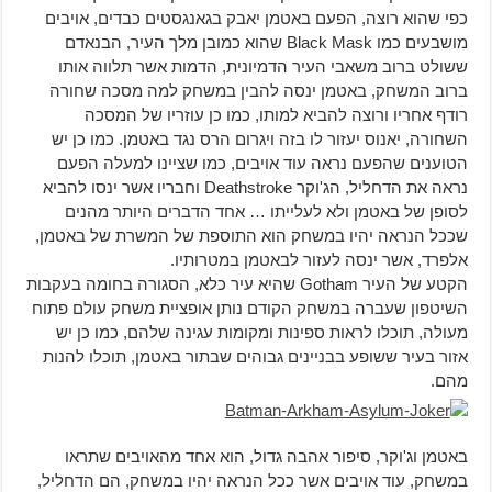
כפי שהוא רוצה, הפעם באטמן יאבק בגאנגסטים כבדים, אויבים
מושבעים כמו Black Mask שהוא כמובן מלך העיר, הבנאדם
ששולט ברוב משאבי העיר הדמיונית, הדמות אשר תלווה אותו
ברוב המשחק, באטמן ינסה להבין במשחק למה מסכה שחורה
רודף אחריו ורוצה להביא למותו, כמו כן עוזריו של המסכה
השחורה, יאנוס יעזור לו בזה ויגרום הרס נגד באטמן. כמו כן יש
הטוענים שהפעם נראה עוד אויבים, כמו שציינו למעלה הפעם
נראה את הדחליל, הג'וקר Deathstroke וחבריו אשר ינסו להביא
לסופן של באטמן ולא לעלייתו … אחד הדברים היותר מהנים
שככל הנראה יהיו במשחק הוא התוספת של המשרת של באטמן,
אלפרד, אשר ינסה לעזור לבאטמן במטרותיו.
הקטע של העיר Gotham שהיא עיר כלא, הסגורה בחומה בעקבות
השיטפון שעברה במשחק הקודם נותן אופציית משחק עולם פתוח
מעולה, תוכלו לראות ספינות ומקומות עגינה שלהם, כמו כן יש
אזור בעיר ששופע בבניינים גבוהים שבתור באטמן, תוכלו להנות
מהם.
באטמן וג'וקר, סיפור אהבה גדול, הוא אחד מהאויבים שתראו
במשחק, עוד אויבים אשר ככל הנראה יהיו במשחק, הם הדחליל,