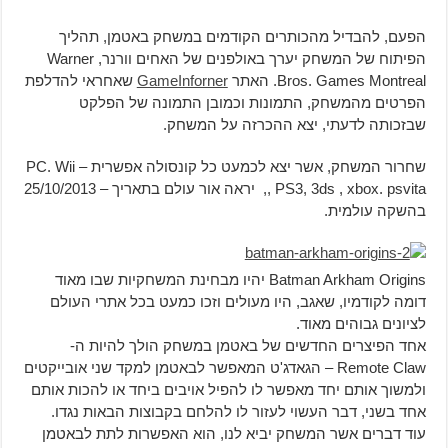
הפעם, להבדיל מהכותרים הקודמים במשחק באטמן, תהליך
הפיתוח של המשחק יערך באולפנים של האחים וורנר, Warner
Bros. Games Montreal. האתר
GameInforner
שאחראי להדלפת
הפרטים מהמשחק, התמונות וכמובן התמונה של הפלקט
שבזכותה לדעתי, יצא ההכרזה על המשחק.
שחרור המשחק, אשר יצא לכמעט כל קונסולה אפשרית – PC. Wii
, PS3, 3ds , xbox. psvita, יראה אור עולם בתאריך – 25/10/2013
בהשקה עולמית.
Batman Arkham Origins יהיו מבחינת המשחקיות שבו מאוד
דומה לקודמיו, שאגב, היו מעולים וזכו כמעט בכל אתרי העולם
לציונים גבוהים מאוד.
אחד הפיצרים החדשים של באטמן במשחק הולך להיות ה-
Remote Claw – הגאדג'ט המאפשר לבאטמן למקד שני אובייקטים
ולמשוך אותם יחד מאפשר לו להפיל אויבים ביחד או להכות אותם
אחד בשני, דבר העשוי לעזור לו להלחם בקבוצות הבאות נגדו.
עוד דברים אשר המשחק יביא לנו, הוא האפשרות לתת לבאטמן