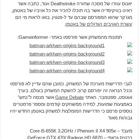
יאנוס עוזרו של מסכה שחורה Deathstroke ועוד, כתבה אשר
ראינו בוויקיפדיה אשר בה תוכלו להכיר את כל אויביו של באטמן,
מגו'קר שהוא המפורסם שבהם עד ל-פנגוין. בואו לראות מי הם
עשרת האויבים הגדולים של באטמן
.
תמונות מהמשחק אשר פורסמו באתר- Gameinformer:
לגבי הדרישות מערכת של המשחק, כמובן שהם עדיין לא פורסמו
וככל הנראה זה יפורסם קרוב להשקת המשחק בעולם, בערך
אוגוסט, ספטמבר, האתר
Game Debate
אשר מנסה ל"נחש"
באמצעות שמועות, למידה ממשחקים קודמים ומספר פרמטרים
נוספים פרסם כי הדרישות המומלצות למשחק באטמן החדש יהיו
גבוהות מאוד
מעבד – Core i5-655K 3.2GHz / Phenom II X4 905e
כרטיס גראפי – GeForce GTX 470/ Radeon HD 6870