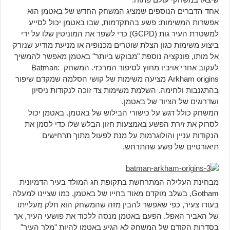
אחד הדברים הנוספים שמציג המשחק החדש של באטמן הוא
אפשרות המשימות: פשע בהתקדמות, שבו באטמן יכול לסייע
למשטרת העיר גות (GCPD) כדי לשפר את המוניטין שלו על ידי
ביצוע משימות כגון הצלת שוטרים מכנופיה או מניעת מודיע שנזרק
אל מותו, פונקציה נוספת "מבוקש ביותר" באטמן מאפשר להמשיך
לעקוב אחרי אויביו מחוץ לסיפור המרכזי. המשחק Batman:
Arkham origins מציעה משימות של קושי הסלמה שמקדם שיפור
בהתגנבות ולחימה. השלמת משימות צד זוכה לנקודות ניסיון
ושדרוגים של הציוד של באטמן.
המשחק כולל דגש על כישורי הבילוש של באטמן. באטמן יכול
לסרוק את זירת הפשע באמצעות חזון הבלש שלו כדי לסמן את
הנקודות עניין והולוגרמות על מנת לפעול מתוך תרחישים
תיאורטיים של פשע שהתרחש.
מבחינת העלילה המתרחשת בתקופת חג המולד בעיר הדמיונית
Gotham, בשלב מוקדם מאוד בחייו של באטמן, כמו שציינו למעלה
בעודו צעיר, כפי שאפשר להבין מזה שהמשחק הוא חלק מעלייתו
של האביר האפל. הפעם באטמן מנסה ללכוד את פושעי העיר, אך
בסדרות הקודם של המשחק לא הגיע באטמן להיות "מלך העיר"