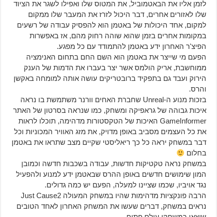
לזמן אליו את הבאטמוביל, את המטוס שלו ואפילו לשגר את הציוד
שלו לאזורים אחרים, דבר היכול לזרז את המעבר שלו ממקום
למקום, אחד היכולות של באטמן הוא להפסיק עבודה של רשעים
במקומות אחרים בזמן שהוא שוהה רחוק מהם, אז באפשרות
הפיצ'ר האחרון ידע באטמן להתמודד עם כל מפגע.
הפעם מי שייצר את באטמן הוא השם החם בתחום האנימציה
ממוחשבת, אריק הולמס אשר יצר בעברו את הדמות של הענק
הירוק ועבד גם בתפקיד ברובטריקים עושה אותה למומחה באקשן
והרס.
בזכות מנוע ה-Unreal שחברת האחים וורנר משתמשת בו נראה
איכות גבוהה של גראפיקה ומשחק, כמו שנראה בסרטון של האתר
GameInformer האיכות של הטקסטורות מדהימה, תוכלו לראות
את כל העצמים מסביב באופן מדויק, את מזג האוויר המכוניות וכל
דבר במשחק יראה כל כך ריאליסטי שקיים מצב שתראו את באטמן
בחלום
במשחק נראה טקטיקות חדשות, עבודה בשכבות חדשה וכמובן
המון שימושים חדשים באופן ההרס שבאטמן ידע למנוע ולהפעיל
נגד אויביו, שכמו שציינו למעלה, הפעם יש כמה גדולים.
הרבה פונקציות מדהימות שהיו במשחק המעולה Just Cause2
נראים במשחק, דברים שעשו את המשחק האחרון לאחד הטובים
שיצאו במשחקי עולם פתוח.