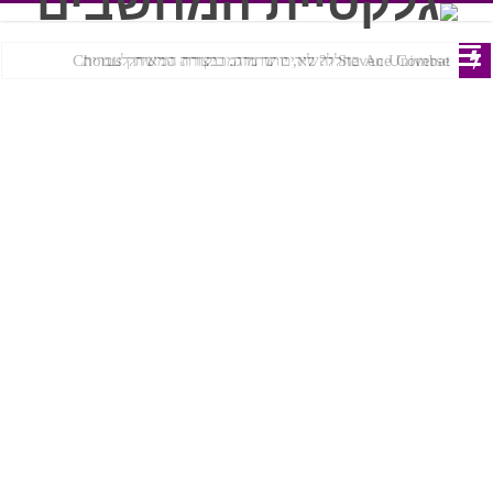
Ace Combat בחלל? לא, יותר מזה. ביקורת המשחק Chorus
Steven Universe והשירים שתורגמו בצורה נוראית לעברית