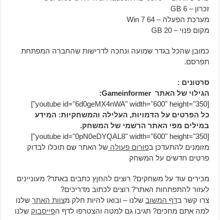
זכרון – 6 GB
מערכת הפעלה – Win 7 64
מקום פנוי – 20 GB
כמובן שהכל בגדר שמועה ונחכה לדרישות שהחברה המפתחת
תפרסם.
סרטונים :
הגילוי של האתר Gameinformer:
[youtube id="6d0geMX4nWA" width="600" height="350"]
כל הפרטים על הדמויות, העלילה והמשחקיות: המידע
במילים מפי האתר הרשמי של המשחק.
[youtube id="0pN0eDYQAL8" width="600" height="350"]
מזומנים להתעדכן ב
פורום פעולה
של האתר שם תוכלו לבדוק
פרטים חדשים על המשחק
מכירים עוד על משחקים? רוצים להחןץ כתבים באתר? מעוניינים
לעזור להתפתחות האתר? רוצים לכתוב מדריכים?
צרו קשר ב
דף המשוב
שלנו – ובואו להיות חלק מ
צוות האתר
שלנו
למה אתם מחכים? תגיבו גם למטה והצטרפו לדף ה
פייסבוק
שלנו