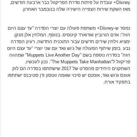
Disney+ עובדת על פיתוח סדרת הפריקוול כבר ארבעה חודשים,
מאז השקת שירות הצפייה הישירה שלה בנובמבר האחרון.
נמסר ש-Disney+ משתפת פעולה עם יוצרי הסדרה "עד עצם היום
הזה": אדם הורוביץ ואדוארד קיטסיס. בנוסף, המלחין אלן מנקן
ימציא וילחין שירים חדשים עבור התוכנית החדשה. רעיון הסדרה
נבע בזמן שיתוף הפעולה של ג'וש גאד עם שני יוצרי "עד עצם היום
הזה" בסדרה נוספת בשם "Muppets Live Another Day" שמהווה
פריקוול ל"The Muppets Take Manhattan". נכון לעכשיו,
השחקנים היחידים מהסרט של 2017 שישתתפו בסדרה הם לוק
אוונס וג'וש גאד, אומנם יש סיכוי שאמה ווטסון ודן סטיבנס ישתתפו
בתפקיד אורח.