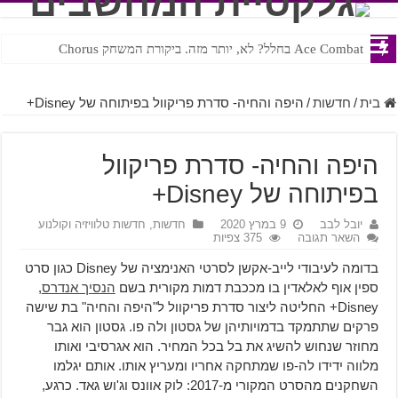
Ace Combat בחלל? לא, יותר מזה. ביקורת המשחק Chorus
Steven Universe והשירים שתורגמו בצורה נוראית לעברית
בית
/
חדשות
/
היפה והחיה- סדרת פריקוול בפיתוחה של Disney+
היפה והחיה- סדרת פריקוול
בפיתוחה של Disney+
יובל לבב
9 במרץ 2020
חדשות
,
חדשות טלוויזיה וקולנוע
השאר תגובה
375 צפיות
בדומה לעיבודי לייב-אקשן לסרטי האנימציה של Disney כגון סרט
ספין אוף לאלאדין בו מככבת דמות מקורית בשם
הנסיך אנדרס
,
Disney+ החליטה ליצור סדרת פריקוול ל"היפה והחיה" בת שישה
פרקים שתתמקד בדמויותיהן של גסטון ולה פו. גסטון הוא גבר
מחוזר שנחוש להשיג את בל בכל המחיר. הוא אגרסיבי ואותו
מלווה ידידו לה-פו שמתחקה אחריו ומעריץ אותו. אותם יגלמו
השחקנים מהסרט המקורי מ-2017: לוק אוונס וג'וש גאד. כרגע,