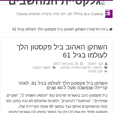
Ace Combat בחלל? לא, יותר מזה. ביקורת המשחק Chorus
Steven Universe והשירים שתורגמו בצורה נוראית לעברית
בית
/
חדשות
/
השחקן האהוב ביל פקסטון הלך לעולמו בגיל 61
השחקן האהוב ביל פקסטון הלך
לעולמו בגיל 61
קובי רוזנטל
26 בפברואר 2017
חדשות
,
חדשות טלוויזיה וקולנוע
השאר תגובה
124 צפיות
השחקן ביל פקסטון הלך לעולמו בגיל 61, לאחר
קריירה שנמשכה מעל ל-40 שנים
ביל פקסטון כיכב בעשרות סרטים כמו "הנוסע השמיני 2", "שקרים
אמיתיים", "טוויסטר" ו"טיטניק". ולמרות שלעולם לא זכה בזהב כמו
כמה מהשחקנים איתם עבד במשך 40 שנות הקריירה שלו,
פקסטון תמיד נתן את כל כולו על המסך וסיפק לנו עשרות דמויות