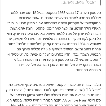
הבעל והאב האהוב.
פקסטון נולד ב-17 במאי 1955 בטקסס, בגיל 18 הוא עבר ללוס
אנג'לס במטרה לעבוד בתעשיית הסרטים. אחת העבודות
המוקדמות של פקסטון הייתה בהלבשה עבור מפיק סרטי בי מובי
האגדי רוג'ר קורמן. זמן קצר לאחר מכן, פקסטון חצה את ארצות
הברית לניו יורק על מנת ללמוד משחק באוניברסיטת ניו יורק. הוא
כל הזמן לקח תפקידים בתוכניות טלוויזיה וסרטים דלי תקציב, עד
שהופיע ב-1984 בסרטו של ג'יימס קמרון "שליחות קטלנית" בתור
פרחח רחוב ומשם המשיך לשיתוף פעולה מצליח וארוך עם
הבמאי. הצמד עבדו יחדיו בסרטים "שקרים אמיתיים", "טיטניק" ו-
"הנוסע השמיני 2", בו פקסטון נתן את אחת ההופעות הבלתי
נשכחות בקריירה שלו שהיוותה אבן המדרגה שלו לקריירה
מצליחה בהוליווד.
מלבד עבודה עם קמרון, פקסטון שיחק בסרטים ענקי תקציב, כמו
"אפולו 13" (שהיה מועמד באוסקר לסרט הטוב ביותר), להיט הקיץ
"טוויסטר", והראה את טווח היכולת שלו בתור שחקן בדרמה של
סם ריימי "A Simple Plan", "קצה המחר" ו"חיית לילה". בנוסף הוא
היה מאוד פעיל על המסך הקטן, עם סדרות כמו Hatfields and