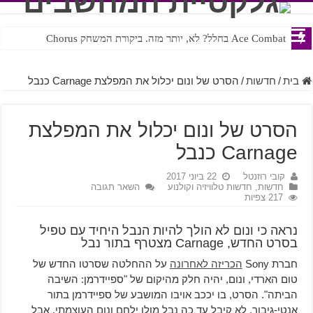
Ace Combat בחלל? לא, יותר מזה. ביקורת המשחק Chorus
Steven Universe והשירים שתורגמו בצורה נוראית לעברית
בית
/
חדשות
/
הסרט של ונום יכלול את המפלצת Carnage כנבל
הסרט של ונום יכלול את המפלצת
Carnage כנבל
קובי רוזנטל
22 ביוני 2017
חדשות
,
חדשות טלוויזיה וקולנוע
השאר תגובה
217 צפיות
נראה כי ונום לא הולך להיות הנבל היחיד עם טפיל
בסרט החדש, Carnage מצטרף בתור נבל
חברת Sony
הכריזה לאחרונה
על ההחלטה שסרטו החדש של
טום הארדי, ונום, יהיה חלק מהיקום של "ספיידרמן: השיבה
הביתה". הסרט, בו יככב אויבו המושבע של ספיידרמן בתור
אנטי-גיבור, לא קיבל עד כה נבל מולו ילחם ונום העוצמתי, אבל