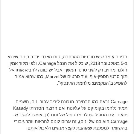
הדיווח אומר שיש תוכניות ההרחבה, טום הארדי יככב בונום שיוצא
ב-5 באוקטובר 2018, שיכלול את הנבל Carnage. ולפי מקור אמין,
הולנד מחויב רק לשני סרטי המשך, אבל יש כוונה להביא אותו אל
תוך סרטי הספין-אוף ועוד סרטים של Marvel, כמו שהוא אמור
להופיע ב"הנוקמים: מלחמת האינסוף".
Carnage נראה כמו הבחירה הנכונה ליריב עבור ונום, השניים
תמיד נלחמו בקומיקס על עליונות ואם הרוצח הסדרתי Kasady
יתאחד עם הטפיל שנולד מהטפיל של ונום (כן, אפשר להגיד ש-
Carnage הוא בנו של ונום), זה יגרום לונום להראות יותר גיבורי
בהשוואה למפלצת שאוהבת לקצץ אנשים ולאכול אותם.