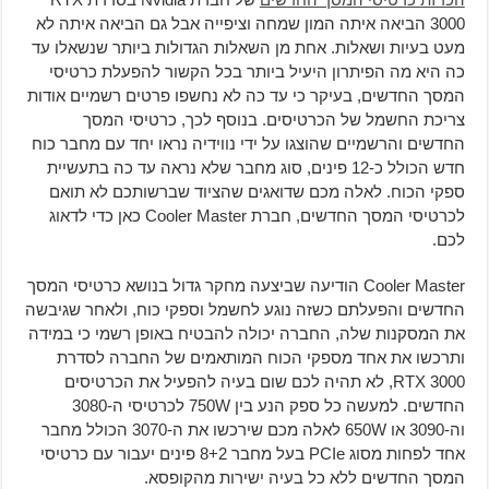
3000 הביאה איתה המון שמחה וציפייה אבל גם הביאה איתה לא
מעט בעיות ושאלות. אחת מן השאלות הגדולות ביותר שנשאלו עד
כה היא מה הפיתרון היעיל ביותר בכל הקשור להפעלת כרטיסי
המסך החדשים, בעיקר כי עד כה לא נחשפו פרטים רשמיים אודות
צריכת החשמל של הכרטיסים. בנוסף לכך, כרטיסי המסך
החדשים והרשמיים שהוצגו על ידי נווידיה נראו יחד עם מחבר כוח
חדש הכולל כ-12 פינים, סוג מחבר שלא נראה עד כה בתעשיית
ספקי הכוח. לאלה מכם שדואגים שהציוד שברשותכם לא תואם
לכרטיסי המסך החדשים, חברת Cooler Master כאן כדי לדאוג
לכם.
Cooler Master הודיעה שביצעה מחקר גדול בנושא כרטיסי המסך
החדשים והפעלתם כשזה נוגע לחשמל וספקי כוח, ולאחר שגיבשה
את המסקנות שלה, החברה יכולה להבטיח באופן רשמי כי במידה
ותרכשו את אחד מספקי הכוח המותאמים של החברה לסדרת
RTX 3000, לא תהיה לכם שום בעיה להפעיל את הכרטיסים
החדשים. למעשה כל ספק הנע בין 750W לכרטיסי ה-3080
וה-3090 או 650W לאלה מכם שירכשו את ה-3070 הכולל מחבר
אחד לפחות מסוג PCIe בעל מחבר 8+2 פינים יעבור עם כרטיסי
המסך החדשים ללא כל בעיה ישירות מהקופסא.