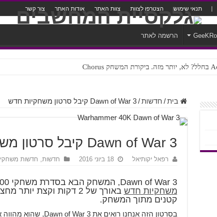
תנאי שימוש
הצטרפו לצוות
צוות האתר
אודות האתר
צור קשר
GeeKR
הרשמה לאתר
ק Chorus
צורה נוראית לעברית
בית
/
חדשות
/
Dawn of War 3 קיבל סרטון משחקיות חדש
Dawn of War 3 קיבל סרטון משחקיות חדש
רפאל יקותיאל
18 ביוני 2016
חדשות
,
חדשות משחקי
Dawn of War 3, המשחק הבא בסדרת משחקי
00
משחקיות חדש
באורך של 2 דקות וקצת יות
קטנים מתוך המשחק.
בסרטון הזה אנחנו רואים א