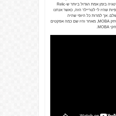
המצליחה Warhammer 40,000, והוא כנראה משחק האסטרטגיה בזמן אמת הגדול ביותר ש-Relic
יות שהיו לי לטריילר הזה, כאשר אנחנו
לם. אך למרות כל היופי שהיה
בגראפיקה, אני קיבלתי תחושה שהמשחק הזה אולי יהיה משחק MOBA, מאחר והיו שם כמה אפקטים
MOB.