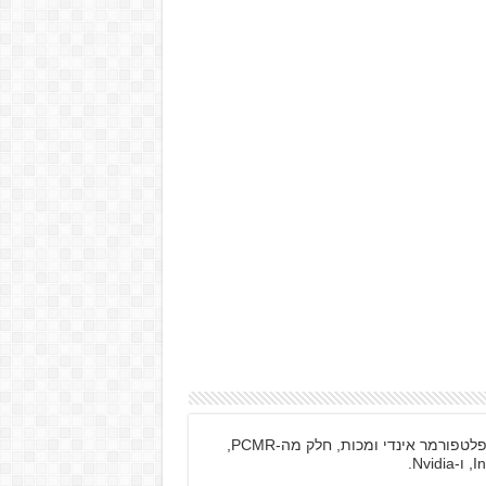
רפאל, בן 20 מחולון, משחק בעיקר במשחקי פלטפורמר אינדי ומכות, חלק מה-PCMR,