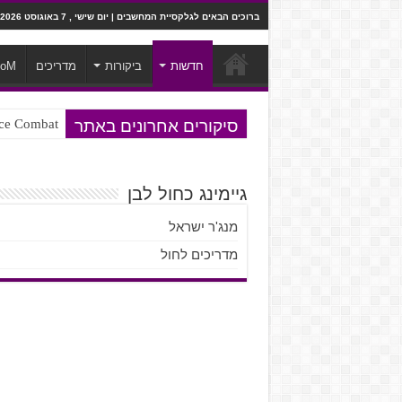
ברוכים הבאים לגלקסיית המחשבים | יום שישי , 7 באוגוסט 2026
חדשות
ביקורות
מדריכים
ooM
סיקורים אחרונים באתר
Ace Combat בחלל? לא, יותר מזה. ביקורת המשח
Steven Universe והשירים שתורגמו ב
גיימינג כחול לבן
מנג'ר ישראל
מדריכים לחול