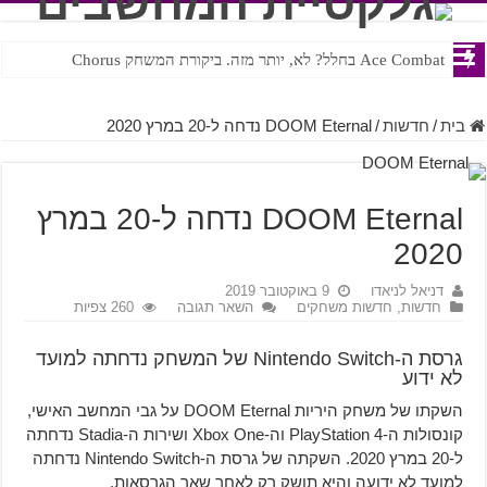
Ace Combat בחלל? לא, יותר מזה. ביקורת המשחק Chorus
Steven Universe והשירים שתורגמו בצורה נוראית לעברית
בית
/
חדשות
/
DOOM Eternal נדחה ל-20 במרץ 2020
DOOM Eternal נדחה ל-20 במרץ
2020
דניאל לניאדו
9 באוקטובר 2019
חדשות
,
חדשות משחקים
השאר תגובה
260 צפיות
גרסת ה-Nintendo Switch של המשחק נדחתה למועד
לא ידוע
השקתו של משחק היריות DOOM Eternal על גבי המחשב האישי,
קונסולות ה-PlayStation 4 וה-Xbox One ושירות ה-Stadia נדחתה
ל-20 במרץ 2020. השקתה של גרסת ה-Nintendo Switch נדחתה
למועד לא ידועה והיא תושק רק לאחר שאר הגרסאות.