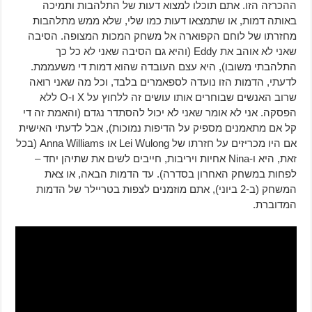
ההכרזה הזו. אתם תוכלו למצוא דעות של התלהבות ותמיכה
באותה דמות, או שתמצאו דעות כמו שלי, שלא ממש מתלהבות
מחזרתו של לוחם הקפוארה אל משחק המכות המצופה. הסיבה
שאני לא אוהב את Eddy (והיא גם הסיבה שאני לא כל כך
התלהבתי משובו), היא עצם העובדה שהוא דמות די משעממת.
לדעתי, הדמות הזו נועדה לספאמרים בלבד, וכל מה שאני רואה
שרוב האנשים שבוחרים אותו עושים זה ללחוץ על X ו-O ללא
הפסקה. אני לא אומר שאני לא יכול להסתדר נגדם (והאמת זה די
קל אם מתאמנים מספיק על הדיפות נמוכות), אבל לדעתי האישית
אם היו מכריזים על חזרתו של Lei Wulong או Anna Williams (בכל
זאת, היא ו-Nina אחיות ויריבות, חייבים לשים את שתיהן יחד –
לפחות במשחק האחרון בסדרה). עד הדמות הבאה, או צאת
המשחק (ב-2 ביוני), אתם מוזמנים לצפות בטריילר של הדמות
המדוברת.