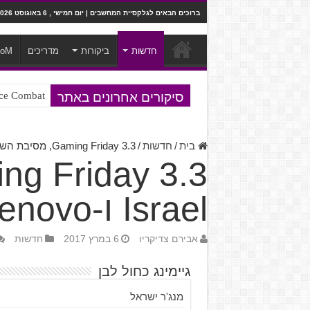
ברוכים הבאים לגלקסיית המחשבים | יום חמישי , 6 באוגוסט 2026
חדשות
ביקורות
מדריכים
ooM
סיקורים אחרונים באתר
Ace Combat בחלל? לא, יותר מזה. ביקורת המשח
Steven Universe והשירים שתורגמו ב
בית
/
חדשות
/
Gaming Friday 3.3, מסיבת השקה של Xbox Israel ו-Lenovo – כי גם לגיימרים מגיע לחגוג
Israel ו-Lenovo – כי גם לגיימרים מגיע לחגוג
אבירם צדיקריו
6 במרץ 2017
חדשות
גיימינג כחול לבן
מנג'ר ישראל