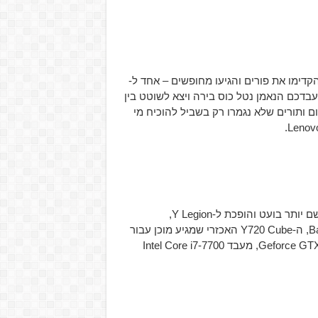
קדימו את פורים והגיעו מחופשים – אחד ל-
Overwatch והשלישי לג'וני דפ. עבדכם הנאמן נטל כוס בירה ויצא לשוטט בין
ותורים שלא נגמרו רק בשביל להוכיח מי
סדרת המחשבים של Lenovo, העונה לשם Y, מקבלת הסבה לשם יותר בועט והופכת ל-Y Legion,
כשבראשם המחשב הנייח שמזכיר חללית מ-Battlestar Galactica, ה-Y720 Cube האכזרי שמגיע מוכן עבור
טכנולוגיית ה-VR ובתוכו כמובן אפשר למצוא כרטיס מסך Geforce GTX1080, מעבד Intel Core i7-7700