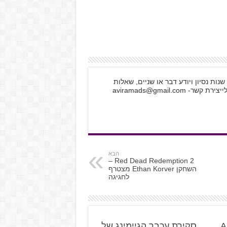
אבירם צדיקריו קופירייטר, גיימר ותיק עם 30 שנות נסיון ויודע דבר או שניים, שאלות
לייצירת קשר-
aviramads@gmail.com
הבא
Red Dead Redemption 2 –
השחקן Ethan Korver מצטרף
לחגיגה
Intel משיקה את Arc 3,
סקירת עכבר הגיימינג של