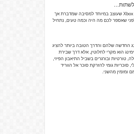
 לשתות…
יום שישי, 3.3, שעה 11:30, דלתות המתחם של Lenovo ו-Xbox Israel שעוצב במיוחד למסיבה שמדברת אך
 לפני שאספר לכם מה היה וכמה טעים, נתחיל
Lenov, סדרת מוצרי הגיימינג החדשה שלהם והדרך הטובה ביותר להציג
ינג הוא מקרי לחלוטין, אלא דרך שבירת
, טורטיות ובורגרים בשביל התיאבון הפיזי,
גזרת ה-Xbox) לתיאבון המנטלי, סוכריות גומי להזרקת סוכר אל הווריד