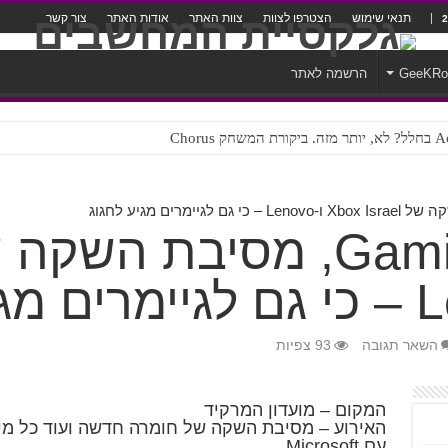
תנאי שימוש
הצטרפו לצוות
צוות האתר
אודות האתר
צור קשר
GeeKR
הרשמה לאתר
ק Chorus
צורה נוראית לעברית
השאר תגובה
93 צפיות
המקום – מועדון המרקיד
עם Microsoft