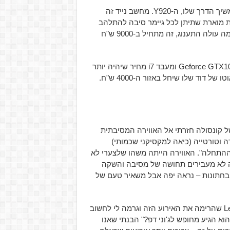
בגזרת הניידים אנו פוגשים ב-Y910 שבעוד כמה חודשים יגיע ממשיך הדרך שלו, ה-Y920. מחשב נייד זה
דת מוארת שתיתן לכל גיימר סיבה להתלהב
וללטף את המקלדת בכל פעם שמסך נטען. למי שרוצה לדעת כמה עולה התענוג, זה מתחיל ב-9000 ש"ח
i7
מחיר שיהיה יותר
וד שלו שיחל באזור ה-4000 ש"ח.
ל קונסולה חזרתי אל האווירה המסיבתית
ם של Lenovo ו-Xbox Israel, חלקנו בירה וטורטייה (כיאה למקסיקני שכמותי)
 ההתחלה". האווירה הייתה משהו שלצערי לא
ה לא מעבירים תחושה של מסיבה והשקה
בחתונות – נראה יפה אבל משאיר טעם של
לסיכומו של עניין, אחרי המפגש עם החומרה החדשה של Lenovo שהרימה את האירוע הזה וגרמה לי לחשוב
א הגיע מחופש לג'וני דפ?" הבנתי שאנו