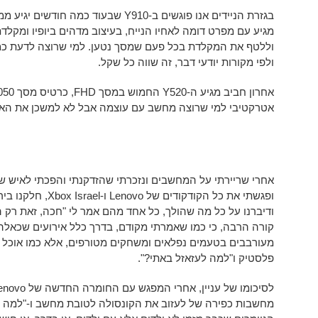
מגיע עם מפרט דומה לאחיו הנייח, בעיצוב מדהים ביופיו ומקל
ולפי מקורות יודעי דבר, זה שווה כל שקל.
אחרון חביב מגיע ה-Y520 החמוש במסך FHD, כרטיס מסך Geforce GTX1050 ומעבד
אטרקטיבי למי שרוצה מחשב עם עוצמה אבל לא למשכן את האוטו של ד
אחרי שריירתי על המחשבים ונזכרתי שהזדקנתי והפכתי לאיש ש
ופגשתי את כל הקודקודי
ודיברנו על כל מה שהולך, כל אחד מהם אמר לי "חכה, זאת רק
קורה הרבה, כי כמו שאמרתי מקודם, בדרך כלל אירועים שכאל
מעורבבים בטעמים נפלאים ומשחקים מטורפים, אלא כמו אוכל 
פלסטיק ו"למה לעזאזל באתי?".
מחשבות כפירה של לעזוב את הקונסולה לטובת מחשב ו-"למה הו