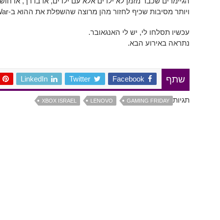
הגיימרים שכבר מזמן לא ילדים אלא עם ילדים, או בדרך, או חוש
ויותר מסיבות שכיף לחזור מהן מרוצה שהשפלת את ההוא ב-Gears Of War בזמן שפירקת עוד שליש בירה.
עכשיו תסלחו לי, יש לי האנגאובר.
נתראה באירוע הבא.
LinkedIn
Twitter
Facebook
שתף
תגיות
XBOX ISRAEL
LENOVO
GAMING FRIDAY