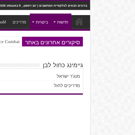
ברוכים הבאים לגלקסיית המחשבים | יום ראשון , 9 באוגוסט 2026
חדשות
ביקורות
מדריכים
ooM
סיקורים אחרונים באתר
Ace Combat בחלל? לא, יותר מזה. ביקורת המשח
Steven Universe והשירים שתורגמו ב
גיימינג כחול לבן
מנג'ר ישראל
מדריכים לחול