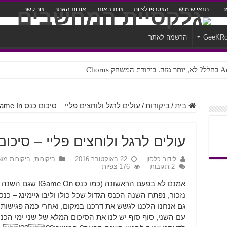
תנאי שימוש
הצטרפו לצוות
צוות האתר
אודות האתר
צור קשר
GeeKR
הרשמה לאתר
ק Chorus
צורה נוראית לעברית
בית
/
ביקורות
/
עולים לרגל ולוחצים פליי – סיכום כנס Game In
עולים לרגל ולוחצים פליי – סיכום כנס n
לידור כלפון
22 באוקטובר 2016
ביקורות
,
ביקורות מש
2 תגובות
176 צפיות
אמנם לא בפעם הראשונה 
גם אנחנו הלכנו לגשש את דרכנו במקום, ואחרי כמה פגישות 
עם השני, סוף סוף יש לנו את הסיכום המלא של שני ימי הכנ