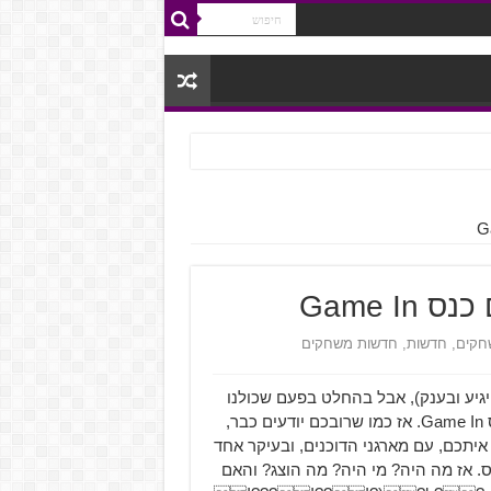
Game I
חקים
,
חדשות
,
חדשות משחקים
(כמו כנס Game On! שגם השנה יגיע ובענק), אבל בהחלט בפעם שכולנו
נזכור, נפתח השנה הכנס הגדול שכל כולו וליבו גיימינג – כנס Game In. אז כמו שרובכם יודעים כבר,
איתכם, עם מארגני הדוכנים, ובעיקר אחד
ס. אז מה היה? מי היה? מה הוצג? והאם