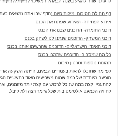
לדעתנו שווה להגיע בשנה הבאה? המשיכו??!??! h??e?(?!??!???!
דף תחילת הסיכום ומילות סיום
(הדף שבו אתם נמצאים כעת
אירוע הפתיחה- האירוע שפתח את הכנס
דוכני החומרה- הדוכנים שבנו את הכנס
דוכני המשחק- הדוכנים שנתנו לנו לשחק בכנס
דוכני האינדי הישראליים- הדוכנים שהרשימו אותנו בכנס
כל מה שמסביב- הדוכנים שתמכו בכנס
תמונות נוספות וסרטון סיכום
לפי מה שתוכלו לראות בעמודים הבאים, הייתה השקעה אדיר
הופעה מיוחדת של כמה שמות משפיעים מאוד בתעשיית הגיימי
להתעניין קצת במה שנוכל לרכוש עם קצת יותר מזומנים, וא
לחוויה הכמעט אולטימטיבית שכל גיימר רצה ולא קיבל.